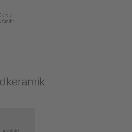
ie die
für Ihr
adkeramik
chsvollste