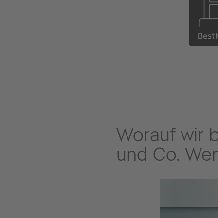
Worauf wir 
und Co. Wer
Komfort
ir verstehen Badezimmer als