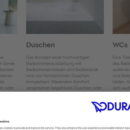
Duschen
WCs
he
Das Konzept einer hochwertigen
Eine Toil
n sowie
Badezimmerausstattung mit
des Bad
hbecken
Badezimmermöbeln und Badkeramik
aufeinan
edenen
wird von formschönen Duschen
und Bide
als
komplettiert. Maximalen Komfort
bilden. 
en oder
versprechen begehbare Duschen oder
sich auc
eine Dusch-Kombination unserer Serie
Dusch-WC
 finden
Shower + Bath. Mit Duravit verwandeln
entschei
rüche
Sie Ihr Bad in einen Ort, der Ihren
persönlichen Vorstellungen von
Toilette
Funktionalität und Komfort entspricht.
Urinale