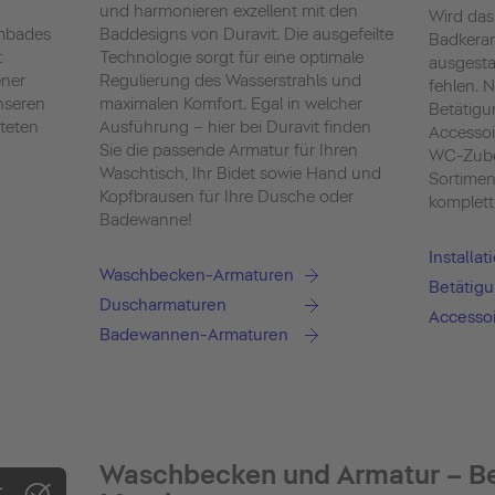
und harmonieren exzellent mit den
Wird das
umbades
Baddesigns von Duravit. Die ausgefeilte
Badkera
t
Technologie sorgt für eine optimale
ausgestat
ener
Regulierung des Wasserstrahls und
fehlen. 
nseren
maximalen Komfort. Egal in welcher
Betätigu
iteten
Ausführung – hier bei Duravit finden
Accessoi
Sie die passende Armatur für Ihren
WC-Zube
Waschtisch, Ihr Bidet sowie Hand und
Sortimen
Kopfbrausen für Ihre Dusche oder
komplett
Badewanne!
Installa
Waschbecken-Armaturen
Betätigu
Duscharmaturen
Accesso
Badewannen-Armaturen
Waschbecken und Armatur – B