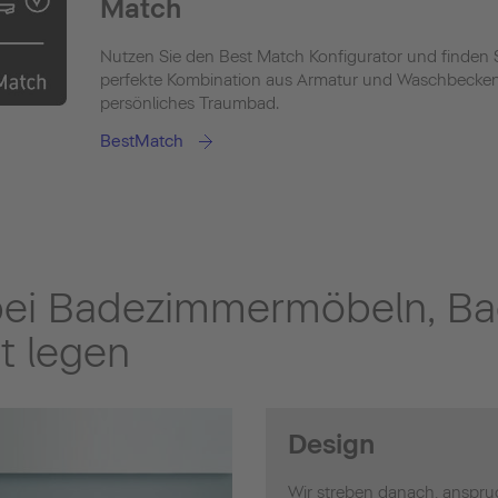
Match
Nutzen Sie den Best Match Konfigurator und finden S
perfekte Kombination aus Armatur und Waschbecken 
persönliches Traumbad.
BestMatch
bei Badezimmermöbeln, B
t legen
Design
Wir streben danach, anspru