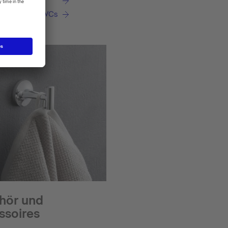
ash® Dusch-WCs
hör und
ssoires