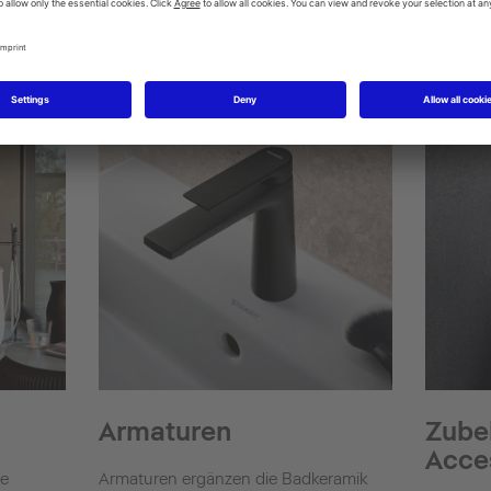
Bidets
Duschen
SensoW
Shower + Bath
Armaturen
Zube
Acce
ne
Armaturen ergänzen die Badkeramik