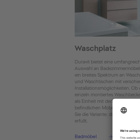
Waschplatz
Duravit bietet eine umfangreic
Auswahl an Badezimmermöbel
ein breites Spektrum an Wasc
und Waschtischen mit verschi
Installationsmöglichkeiten. Ob 
einzeln montiertes Waschbeck
als Einheit mit dem darunter
befindlichen Möbelstück – hier
Sie die Variante, die Ihre Ansp
erfüllt.
Badmöbel