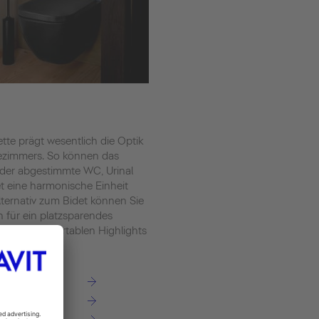
ette prägt wesentlich die Optik
ezimmers. So können das
der abgestimmte WC, Urinal
t eine harmonische Einheit
Alternativ zum Bidet können Sie
h für ein platzsparendes
 mit komfortablen Highlights
den.
n