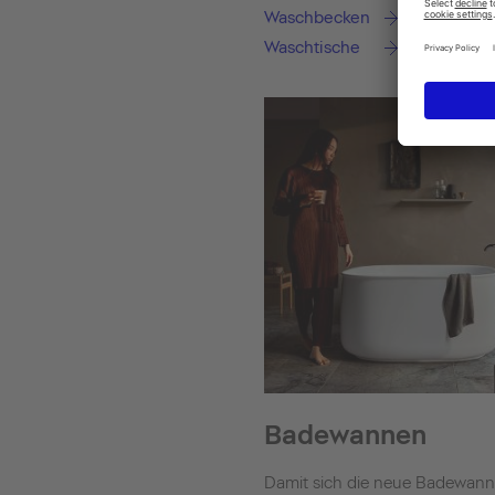
Waschbecken
Waschtische
Badewannen
Damit sich die neue Badewan