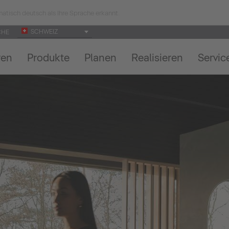
atisch deutsch als Ihre Sprache erkannt.
SCHWEIZ
CHE
ren
Produkte
Planen
Realisieren
Servic