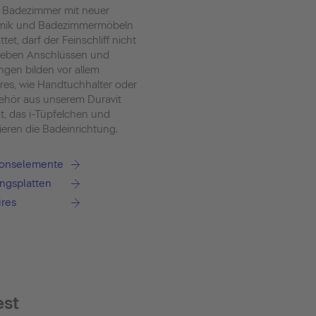
 Badezimmer mit neuer
mik und Badezimmermöbeln
tet, darf der Feinschliff nicht
Neben Anschlüssen und
ngen bilden vor allem
res, wie Handtuchhalter oder
hör aus unserem Duravit
t, das i-Tüpfelchen und
ieren die Badeinrichtung.
tionselemente
ngsplatten
ires
est