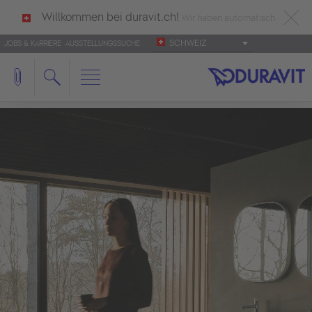
Willkommen bei duravit.ch!
Wir haben automatisch
SCHWEIZ
JOBS & KARRIERE
AUSSTELLUNGSSUCHE
deutsch als Ihre Sprache erkannt.
Français
|
Italiano