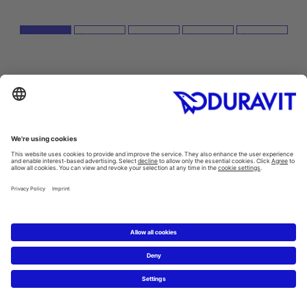
HOW ABOUT A NEW BATHROOM?
Get in touch with a sanitary ware specialist,
who will be happy to discuss all questions and
details with you.
Schweiz
20 km