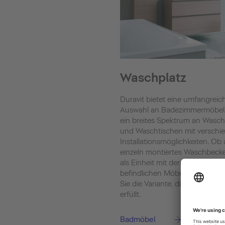
Waschplatz
Duravit bietet eine umfangreic
Auswahl an Badezimmermöbel
ein breites Spektrum an Wasc
und Waschtischen mit verschi
Installationsmöglichkeiten. Ob 
einzeln montiertes Waschbeck
als Einheit mit dem darunter
befindlichen Möbelstück – hier
Sie die Variante, die Ihre Ansp
erfüllt.
Badmöbel