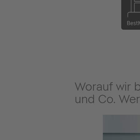
Worauf wir 
und Co. Wer
Komfort
ir verstehen Badezimmer als