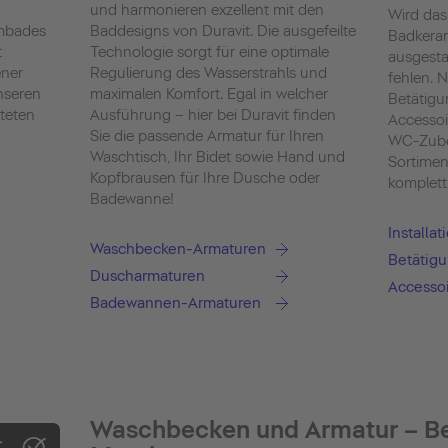
und harmonieren exzellent mit den
Wird das
umbades
Baddesigns von Duravit. Die ausgefeilte
Badkera
t
Technologie sorgt für eine optimale
ausgestat
ener
Regulierung des Wasserstrahls und
fehlen. 
nseren
maximalen Komfort. Egal in welcher
Betätigu
iteten
Ausführung – hier bei Duravit finden
Accessoi
Sie die passende Armatur für Ihren
WC-Zube
Waschtisch, Ihr Bidet sowie Hand und
Sortimen
Kopfbrausen für Ihre Dusche oder
komplett
Badewanne!
Installa
Waschbecken-Armaturen
Betätigu
Duscharmaturen
Accesso
Badewannen-Armaturen
Waschbecken und Armatur – B