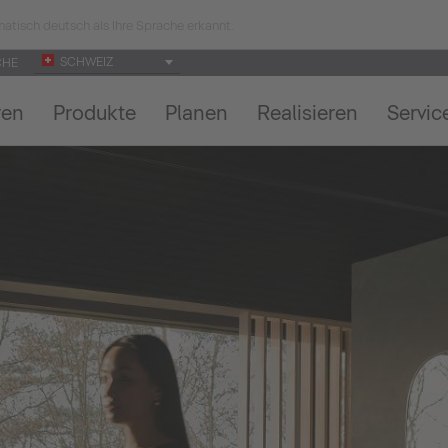
atisch deutsch als Ihre Sprache erkannt.
SCHWEIZ
CHE
ren
Produkte
Planen
Realisieren
Servic