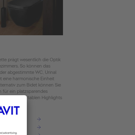
ette prägt wesentlich die Optik
ezimmers. So können das
der abgestimmte WC, Urinal
t eine harmonische Einheit
Alternativ zum Bidet können Sie
h für ein platzsparendes
 mit komfortablen Highlights
den.
n