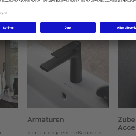
Bidets
Duschen
SensoW
Shower + Bath
Armaturen
Zube
Acce
ne
Armaturen ergänzen die Badkeramik