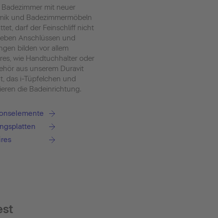
 Badezimmer mit neuer
mik und Badezimmermöbeln
tet, darf der Feinschliff nicht
Neben Anschlüssen und
ngen bilden vor allem
res, wie Handtuchhalter oder
hör aus unserem Duravit
t, das i-Tüpfelchen und
ieren die Badeinrichtung.
tionselemente
ngsplatten
ires
est