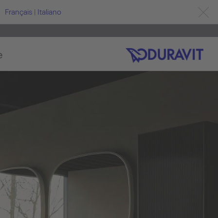
Français
|
Italiano
e