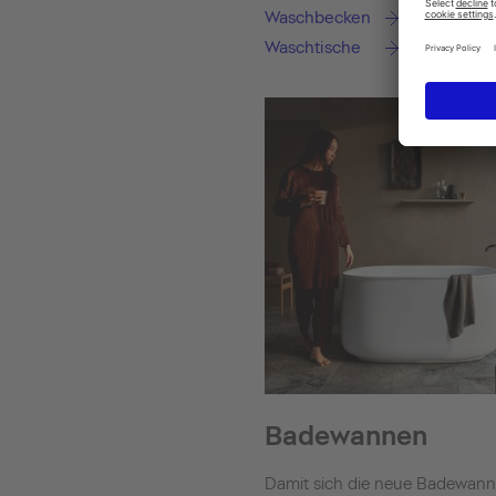
Waschbecken
Waschtische
Badewannen
Damit sich die neue Badewan