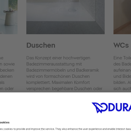
Duschen
WCs
he
Das Konzept einer hochwertigen
Eine Toil
n sowie
Badezimmerausstattung mit
des Bad
hbecken
Badezimmermöbeln und Badkeramik
aufeinan
edenen
wird von formschönen Duschen
und Bide
als
komplettiert. Maximalen Komfort
bilden. 
en oder
versprechen begehbare Duschen oder
sich auc
eine Dusch-Kombination unserer Serie
Dusch-WC
 finden
Shower + Bath. Mit Duravit verwandeln
entschei
rüche
Sie Ihr Bad in einen Ort, der Ihren
persönlichen Vorstellungen von
Toilette
Funktionalität und Komfort entspricht.
Urinale