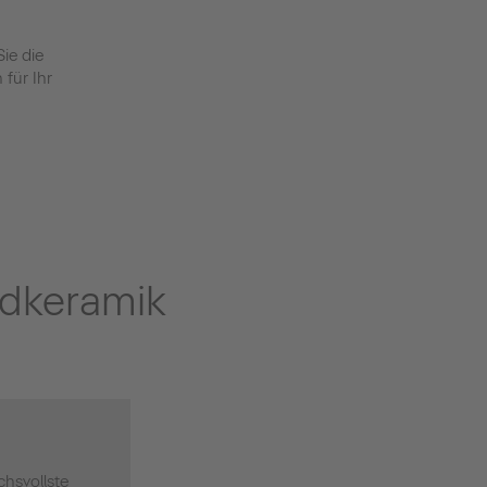
ie die
für Ihr
adkeramik
chsvollste