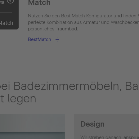
Match
Nutzen Sie den Best Match Konfigurator und finden S
perfekte Kombination aus Armatur und Waschbecken 
persönliches Traumbad.
BestMatch
bei Badezimmermöbeln, B
t legen
Design
Wir streben danach, anspru