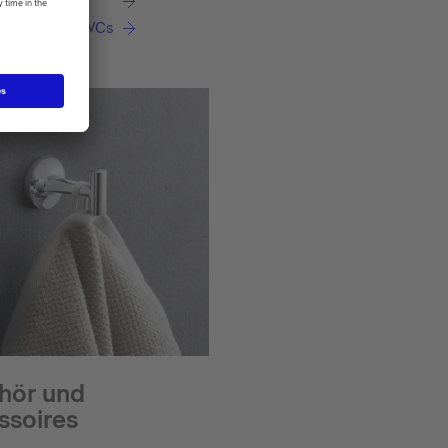
ash® Dusch-WCs
hör und
ssoires