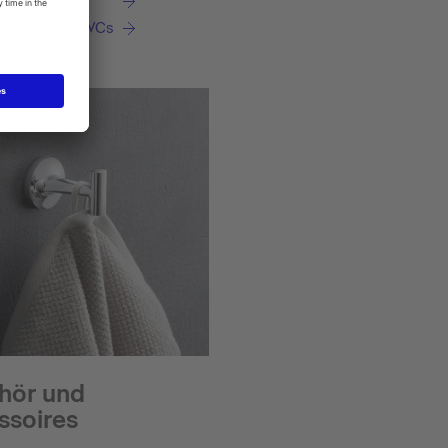
ash® Dusch-WCs
hör und
ssoires