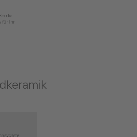
ie die
für Ihr
adkeramik
chsvollste