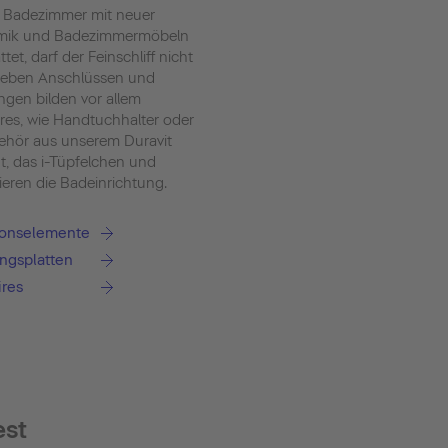
 Badezimmer mit neuer
mik und Badezimmermöbeln
tet, darf der Feinschliff nicht
Neben Anschlüssen und
ngen bilden vor allem
res, wie Handtuchhalter oder
hör aus unserem Duravit
t, das i-Tüpfelchen und
ieren die Badeinrichtung.
tionselemente
ngsplatten
ires
est