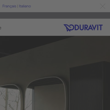
Français
|
Italiano
e