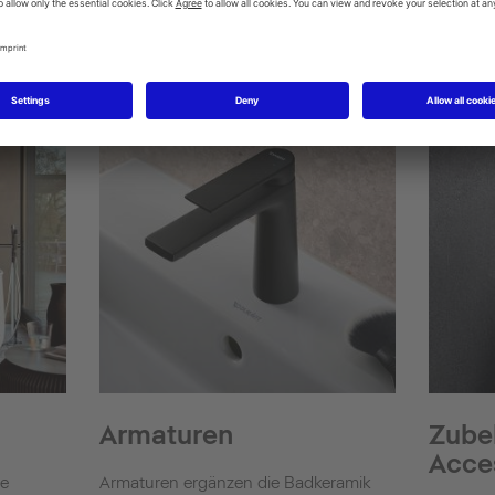
Bidets
Duschen
SensoW
Shower + Bath
Armaturen
Zube
Acce
ne
Armaturen ergänzen die Badkeramik