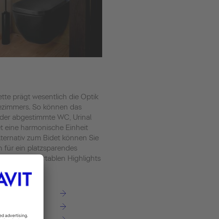
ette prägt wesentlich die Optik
ezimmers. So können das
der abgestimmte WC, Urinal
t eine harmonische Einheit
Alternativ zum Bidet können Sie
h für ein platzsparendes
 mit komfortablen Highlights
den.
n