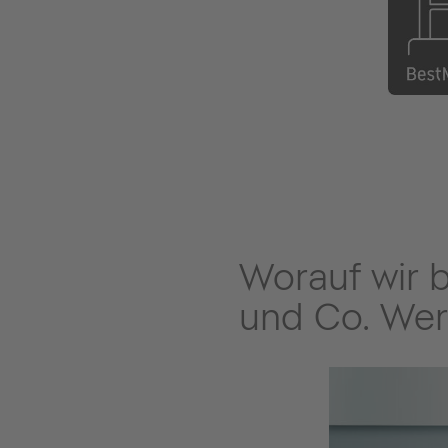
Worauf wir 
und Co. Wer
Komfort
ir verstehen Badezimmer als