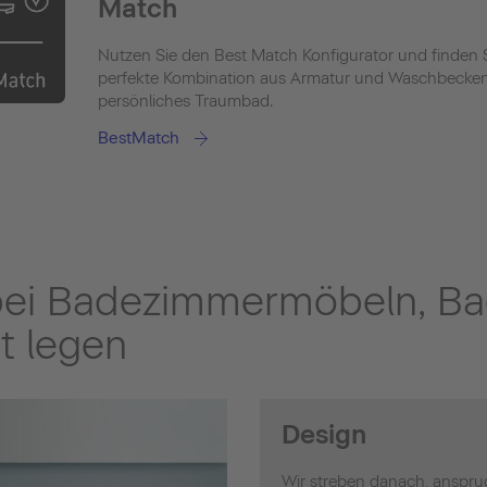
Match
Nutzen Sie den Best Match Konfigurator und finden S
perfekte Kombination aus Armatur und Waschbecken 
persönliches Traumbad.
BestMatch
bei Badezimmermöbeln, B
t legen
Design
Wir streben danach, anspru