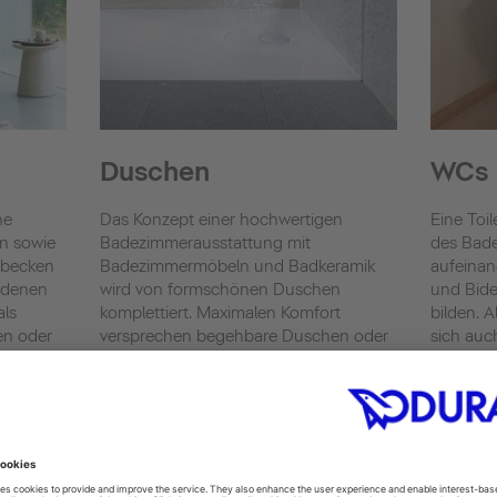
Duschen
WCs
he
Das Konzept einer hochwertigen
Eine Toil
n sowie
Badezimmerausstattung mit
des Bad
hbecken
Badezimmermöbeln und Badkeramik
aufeinan
edenen
wird von formschönen Duschen
und Bide
als
komplettiert. Maximalen Komfort
bilden. 
en oder
versprechen begehbare Duschen oder
sich auc
eine Dusch-Kombination unserer Serie
Dusch-WC
 finden
Shower + Bath. Mit Duravit verwandeln
entschei
rüche
Sie Ihr Bad in einen Ort, der Ihren
persönlichen Vorstellungen von
Toilette
Funktionalität und Komfort entspricht.
Urinale