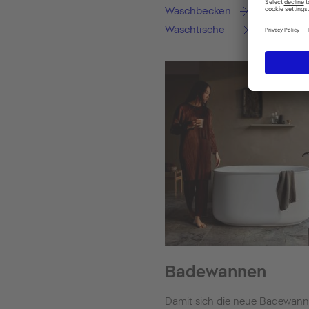
Waschbecken
Waschtische
Badewannen
Damit sich die neue Badewan