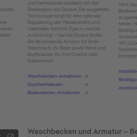
und harmonieren exzellent mit den
Wird das
umbades
Baddesigns von Duravit. Die ausgefeilte
Badkera
t
Technologie sorgt für eine optimale
ausgestat
ener
Regulierung des Wasserstrahls und
fehlen. 
nseren
maximalen Komfort. Egal in welcher
Betätigu
iteten
Ausführung – hier bei Duravit finden
Accessoi
Sie die passende Armatur für Ihren
WC-Zube
Waschtisch, Ihr Bidet sowie Hand und
Sortimen
Kopfbrausen für Ihre Dusche oder
komplett
Badewanne!
Installa
Waschbecken-Armaturen
Betätigu
Duscharmaturen
Accesso
Badewannen-Armaturen
Waschbecken und Armatur – B