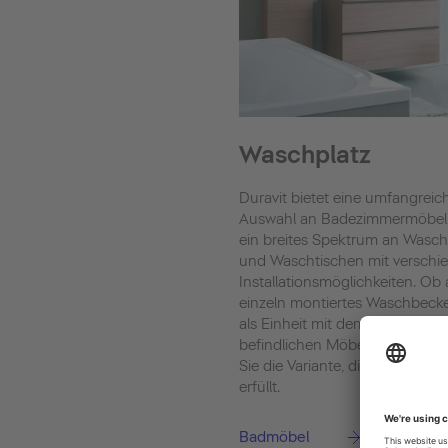
Waschplatz
Duravit bietet eine umfangreic
Auswahl an Badezimmermöbel
ein breites Spektrum an Wasc
und Waschtischen mit verschi
Installationsmöglichkeiten. Ob 
einzeln montiertes Waschbeck
als Einheit mit dem darunter
befindlichen Möbelstück – hier
Sie die Variante, die Ihre Ansp
erfüllt.
Badmöbel