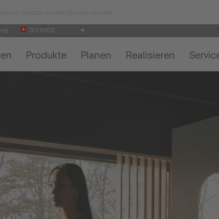
atisch deutsch als Ihre Sprache erkannt.
SCHWEIZ
CHE
ren
Produkte
Planen
Realisieren
Servic