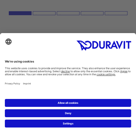
HOW ABOUT A NEW BATHROOM?
Get in touch with a sanitary ware specialist,
who will be happy to discuss all questions and
details with you.
Schweiz
20 km