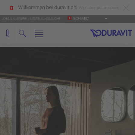
Willkommen bei duravit.ch!
Wir haben automatisch
SCHWEIZ
JOBS & KARRIERE
AUSSTELLUNGSSUCHE
deutsch als Ihre Sprache erkannt.
Français
|
Italiano