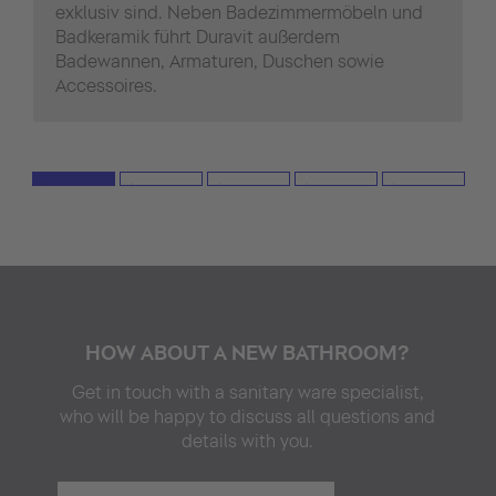
exklusiv sind. Neben Badezimmermöbeln und
Badkeramik führt Duravit außerdem
Badewannen, Armaturen, Duschen sowie
Accessoires.
HOW ABOUT A NEW BATHROOM?
Get in touch with a sanitary ware specialist,
who will be happy to discuss all questions and
details with you.