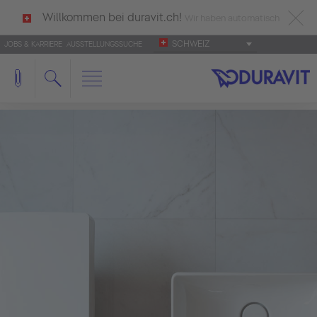
Willkommen bei duravit.ch!
Wir haben automatisch
SCHWEIZ
JOBS & KARRIERE
AUSSTELLUNGSSUCHE
deutsch als Ihre Sprache erkannt.
Français
|
Italiano