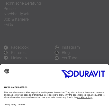
Technische Beratung
Presse
Nachhaltigkeit
Job & Karriere
FAQs
Facebook
Instagram
Pinterest
Blog
Linked In
YouTube
Sprachauswahl:
Deutsch
Français
Italiano