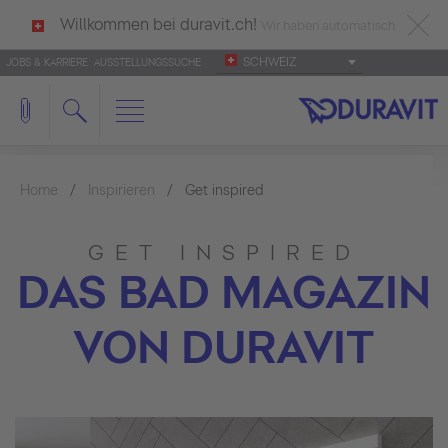
Willkommen bei duravit.ch!
Wir haben automatisch
SCHWEIZ
JOBS & KARRIERE
AUSSTELLUNGSSUCHE
deutsch als Ihre Sprache erkannt.
Français
|
Italiano
Home
Inspirieren
Get inspired
GET INSPIRED
DAS BAD MAGAZIN
VON DURAVIT