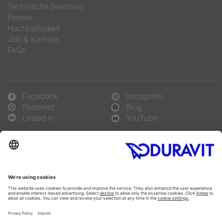
Technische Beratung
Presse
Nachhaltigkeit
Job & Karriere
FAQs
Facebook
Instagram
Pinterest
Blog
Linked In
YouTube
Sprachauswahl:
Deutsch
Français
Italiano