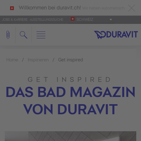
Willkommen bei duravit.ch!
Wir haben automatisch
SCHWEIZ
JOBS & KARRIERE
AUSSTELLUNGSSUCHE
deutsch als Ihre Sprache erkannt.
Français
|
Italiano
Home
Inspirieren
Get inspired
GET INSPIRED
DAS BAD MAGAZIN
VON DURAVIT