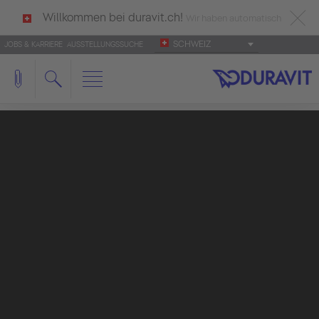
Willkommen bei duravit.ch!
Wir haben automatisch
SCHWEIZ
JOBS & KARRIERE
AUSSTELLUNGSSUCHE
deutsch als Ihre Sprache erkannt.
Français
|
Italiano