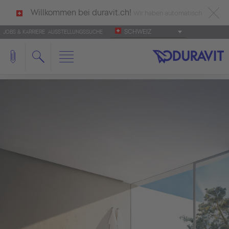
Willkommen bei duravit.ch!
Wir haben automatisch
SCHWEIZ
JOBS & KARRIERE
AUSSTELLUNGSSUCHE
deutsch als Ihre Sprache erkannt.
Français
|
Italiano