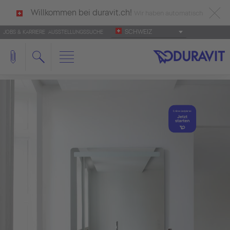
Willkommen bei duravit.ch!
Wir haben automatisch
SCHWEIZ
JOBS & KARRIERE
AUSSTELLUNGSSUCHE
deutsch als Ihre Sprache erkannt.
Français
|
Italiano