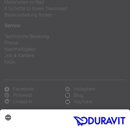
Materialien im Bad
6 Schritte zu Ihrem Traumbad
Badausstellung finden
Service
Technische Beratung
Presse
Nachhaltigkeit
Job & Karriere
FAQs
Facebook
Instagram
Pinterest
Blog
Linked In
YouTube
Sprachauswahl: