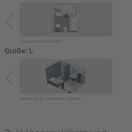
Grösse: 6 qm | Duravit No.1
Grösse
Größe: L
Grösse: 11,5 qm | Duravit No.1, Sustano
Grösse