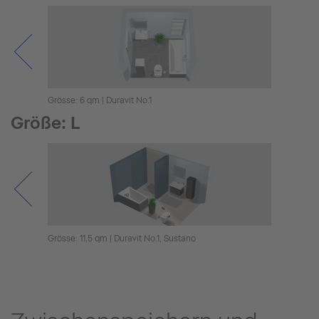
Grösse: 6 qm | Duravit No.1
Grösse
Größe: L
Grösse: 11,5 qm | Duravit No.1, Sustano
Grösse