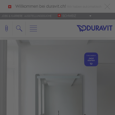
Willkommen bei duravit.ch!
Wir haben automatisch
SCHWEIZ
JOBS & KARRIERE
AUSSTELLUNGSSUCHE
deutsch als Ihre Sprache erkannt.
Français
|
Italiano