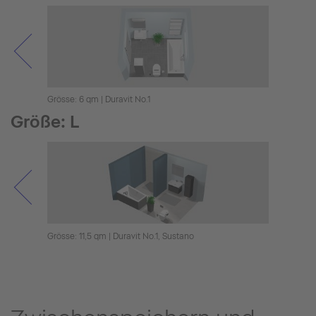
Grösse: 6 qm | Duravit No.1
Grösse
Größe: L
Grösse: 11,5 qm | Duravit No.1, Sustano
Grösse