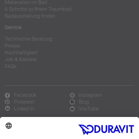
Materialien im Bad
6 Schritte zu Ihrem Traumbad
Badausstellung finden
Service
Technische Beratung
Presse
Nachhaltigkeit
Job & Karriere
FAQs
Facebook
Instagram
Pinterest
Blog
Linked In
YouTube
Sprachauswahl: