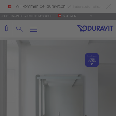
Willkommen bei duravit.ch!
Wir haben automatisch
SCHWEIZ
JOBS & KARRIERE
AUSSTELLUNGSSUCHE
deutsch als Ihre Sprache erkannt.
Français
|
Italiano