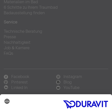
Materialien im Bad
6 Schritte zu Ihrem Traumbad
Badausstellung finden
Service
Technische Beratung
Presse
Nachhaltigkeit
Job & Karriere
FAQs
Facebook
Instagram
Pinterest
Blog
Linked In
YouTube
Sprachauswahl: