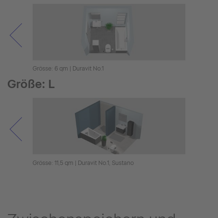
Grösse: 6 qm | Duravit No.1
Grösse
Größe: L
Grösse: 11,5 qm | Duravit No.1, Sustano
Grösse