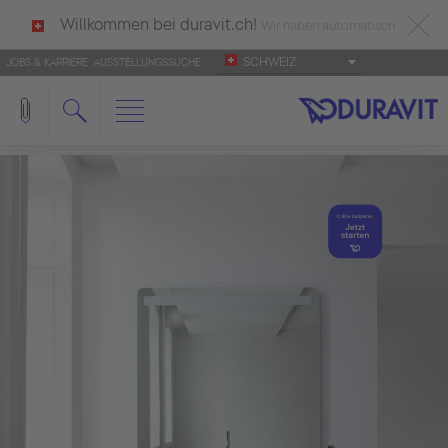
Willkommen bei duravit.ch!
Wir haben automatisch
SCHWEIZ
JOBS & KARRIERE
AUSSTELLUNGSSUCHE
deutsch als Ihre Sprache erkannt.
Français
|
Italiano