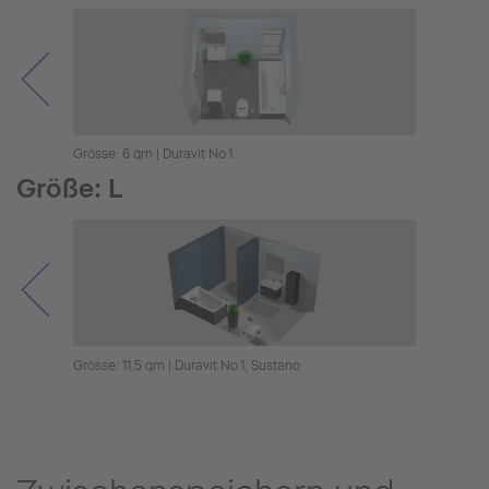
Grösse: 6 qm | Duravit No.1
Grösse
Größe: L
Grösse: 11,5 qm | Duravit No.1, Sustano
Grösse