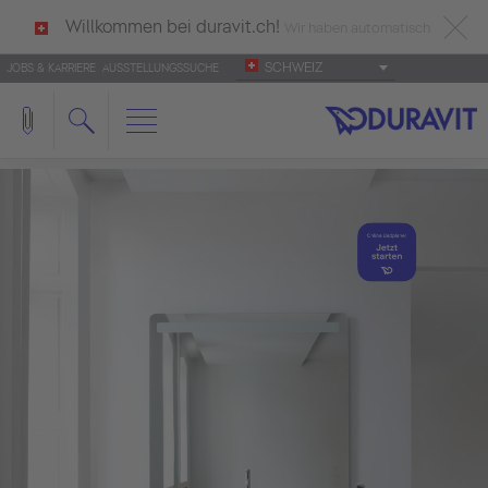
Willkommen bei duravit.ch!
Wir haben automatisch
SCHWEIZ
JOBS & KARRIERE
AUSSTELLUNGSSUCHE
deutsch als Ihre Sprache erkannt.
Français
|
Italiano