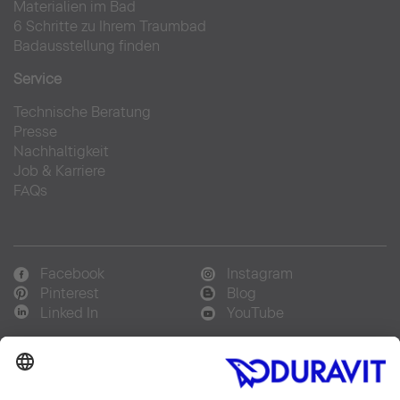
Materialien im Bad
6 Schritte zu Ihrem Traumbad
Badausstellung finden
Service
Technische Beratung
Presse
Nachhaltigkeit
Job & Karriere
FAQs
Facebook
Instagram
Pinterest
Blog
Linked In
YouTube
Sprachauswahl: