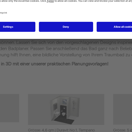
rlagen unserer Profi-Plan
n für Sie zahlreiche Bäder entworfen, die Sie gerne als Ausgangspun
önnen. Lassen Sie sich von den vorgeschlagenen Designs inspirier
 den Badplaner. Passen Sie anschließend das Bad ganz nach Belie
ung hilft Ihnen, eine bildliche Vorstellung von Ihrem Traumbad zu 
r in 3D mit einer unserer praktischen Planungsvorlagen!
Grösse: 4,6 qm | Duravit No.1, Tempano
Grösse: 5 