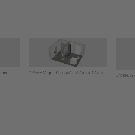
stano
Grösse: 18 qm | SensoWash® Starck f, Stonetto, Zencha
Grösse: 12