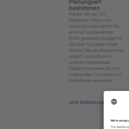
Planungsart
bestimmen
Starten Sie den 3D
Badplaner online und
kostenlos oder wählen Sie
eine von ausgewählten
Profis gestaltete Vorlage für
das Bad. Auf diese Weise
können Sie das Badezimmer
einfach und schnell in
unserem kostenfreien
Badezimmerplaner an Ihre
individuellen Wünsche und
Bedürfnisse anpassen.
Jetzt Badplanung starten