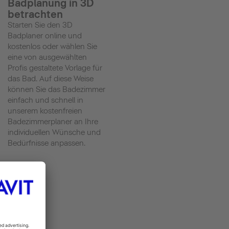
Badplanung in 3D
betrachten
Starten Sie den 3D
Badplaner online und
kostenlos oder wählen Sie
eine von ausgewählten
Profis gestaltete Vorlage für
das Bad. Auf diese Weise
können Sie das Badezimmer
einfach und schnell in
unserem kostenfreien
Badezimmerplaner an Ihre
individuellen Wünsche und
Bedürfnisse anpassen.