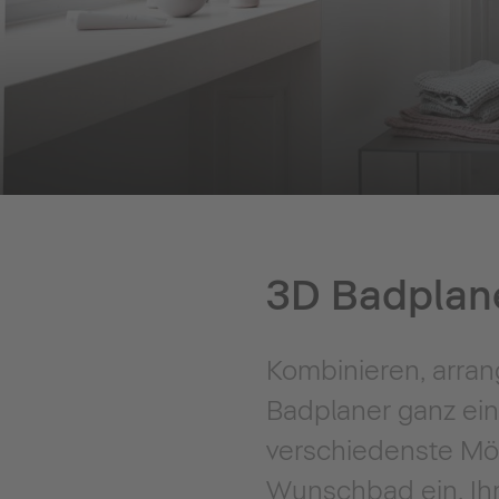
3D Badplane
Kombinieren, arran
Badplaner ganz ein
verschiedenste Mögl
Wunschbad ein. Ihr