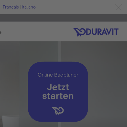
Français
|
Italiano
e