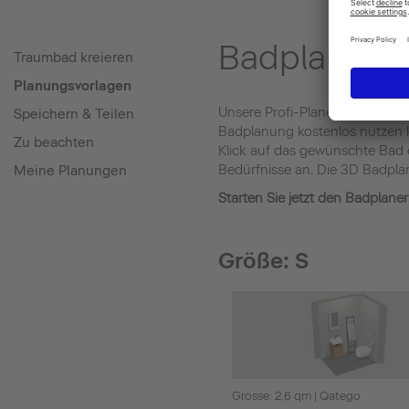
Badplaner-Vo
Traumbad kreieren
Planungsvorlagen
Unsere Profi-Planer:innen habe
Speichern & Teilen
Badplanung kostenlos nutzen k
Zu beachten
Klick auf das gewünschte Bad
Bedürfnisse an. Die 3D Badplan
Meine Planungen
Starten Sie jetzt den Badplane
Größe: S
Grösse: 2,6 qm | Qatego