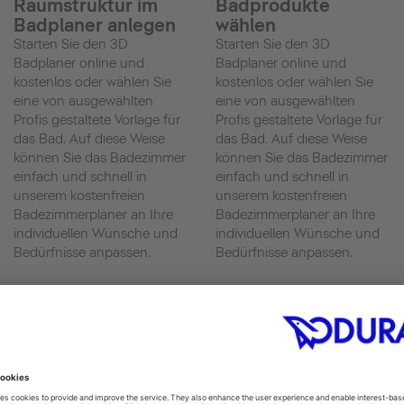
Raumstruktur im
Badprodukte
Badplaner anlegen
wählen
Starten Sie den 3D
Starten Sie den 3D
Badplaner online und
Badplaner online und
kostenlos oder wählen Sie
kostenlos oder wählen Sie
eine von ausgewählten
eine von ausgewählten
Profis gestaltete Vorlage für
Profis gestaltete Vorlage für
das Bad. Auf diese Weise
das Bad. Auf diese Weise
können Sie das Badezimmer
können Sie das Badezimmer
einfach und schnell in
einfach und schnell in
unserem kostenfreien
unserem kostenfreien
Badezimmerplaner an Ihre
Badezimmerplaner an Ihre
individuellen Wünsche und
individuellen Wünsche und
Bedürfnisse anpassen.
Bedürfnisse anpassen.