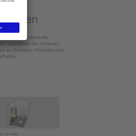
er:innen
kt für Ihre individuelle
en und starten Sie mit einem
ben an Grundriss, Wünsche und
erhalten.
qm | D-Neo