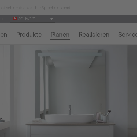
atisch deutsch als Ihre Sprache erkannt.
SCHWEIZ
CHE
ren
Produkte
Planen
Realisieren
Servic