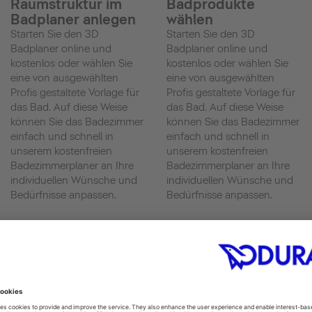
Raumstruktur im
Badprodukte
Badplaner anlegen
wählen
Starten Sie den 3D
Starten Sie den 3D
Badplaner online und
Badplaner online und
kostenlos oder wählen Sie
kostenlos oder wählen Sie
eine von ausgewählten
eine von ausgewählten
Profis gestaltete Vorlage für
Profis gestaltete Vorlage für
das Bad. Auf diese Weise
das Bad. Auf diese Weise
können Sie das Badezimmer
können Sie das Badezimmer
einfach und schnell in
einfach und schnell in
unserem kostenfreien
unserem kostenfreien
Badezimmerplaner an Ihre
Badezimmerplaner an Ihre
individuellen Wünsche und
individuellen Wünsche und
Bedürfnisse anpassen.
Bedürfnisse anpassen.