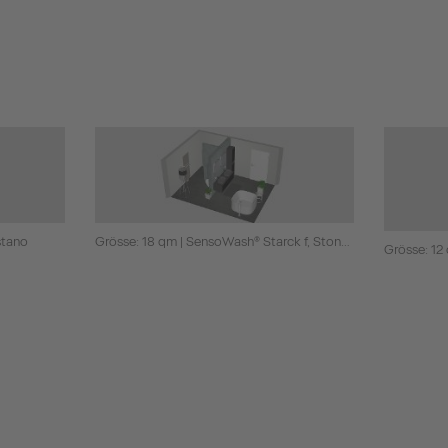
stano
Grösse: 18 qm | SensoWash® Starck f, Stonetto, Zencha
Grösse: 12