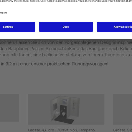
rlagen unserer Profi-Plan
n für Sie zahlreiche Bäder entworfen, die Sie gerne als Ausgangspun
önnen. Lassen Sie sich von den vorgeschlagenen Designs inspirier
 den Badplaner. Passen Sie anschließend das Bad ganz nach Belie
ung hilft Ihnen, eine bildliche Vorstellung von Ihrem Traumbad zu 
r in 3D mit einer unserer praktischen Planungsvorlagen!
Grösse: 4,6 qm | Duravit No.1, Tempano
Grösse: 5 