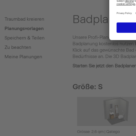
Badplaner-Vo
Traumbad kreieren
Planungsvorlagen
Unsere Profi-Planer:innen habe
Speichern & Teilen
Badplanung kostenlos nutzen k
Zu beachten
Klick auf das gewünschte Bad
Bedürfnisse an. Die 3D Badplan
Meine Planungen
Starten Sie jetzt den Badplane
Größe: S
Grösse: 2,6 qm | Qatego