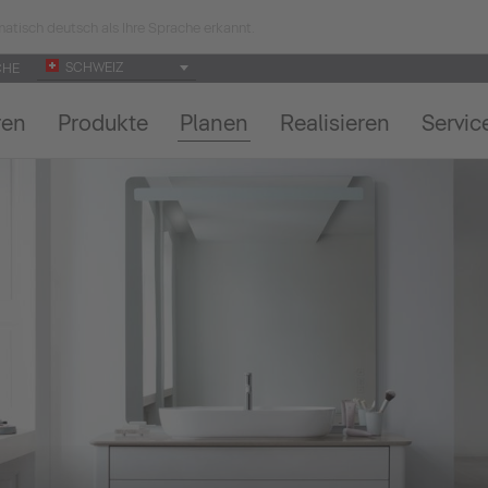
atisch deutsch als Ihre Sprache erkannt.
SCHWEIZ
CHE
ren
Produkte
Planen
Realisieren
Servic