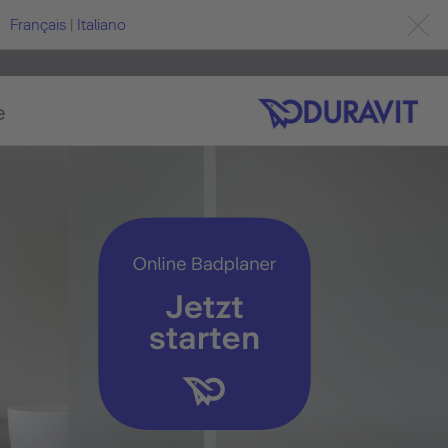
Français
|
Italiano
e