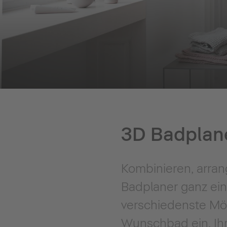
3D Badplane
Kombinieren, arran
Badplaner ganz ein
verschiedenste Mögl
Wunschbad ein. Ihr