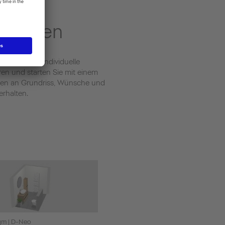
er:innen
kt für Ihre individuelle
en und starten Sie mit einem
ben an Grundriss, Wünsche und
erhalten.
qm | D-Neo