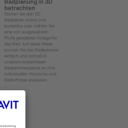
Badplanung in 3D
betrachten
Starten Sie den 3D
Badplaner online und
kostenlos oder wählen Sie
eine von ausgewählten
Profis gestaltete Vorlage für
das Bad. Auf diese Weise
können Sie das Badezimmer
einfach und schnell in
unserem kostenfreien
Badezimmerplaner an Ihre
individuellen Wünsche und
Bedürfnisse anpassen.