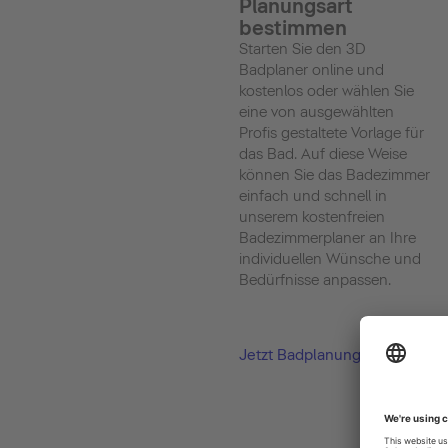
Planungsart
bestimmen
Starten Sie den 3D
Badplaner online und
kostenlos oder wählen Sie
eine von ausgewählten
Profis gestaltete Vorlage für
das Bad. Auf diese Weise
können Sie das Badezimmer
einfach und schnell in
unserem kostenfreien
Badezimmerplaner an Ihre
individuellen Wünsche und
Bedürfnisse anpassen.
Jetzt Badplanung starten