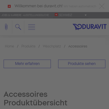
Willkommen bei duravit.ch!
Wir haben automatisch
SCHWEIZ
JOBS & KARRIERE
AUSSTELLUNGSSUCHE
deutsch als Ihre Sprache erkannt.
Français
|
Italiano
Home
Produkte
Waschplatz
Accessoires
Mehr erfahren
Produkte sehen
Accessoires
Produktübersicht