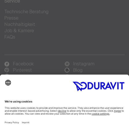
Service
Technische Beratung
Presse
Nachhaltigkeit
Job & Karriere
FAQs
Facebook
Instagram
Pinterest
Blog
Linked In
YouTube
Sprachauswahl:
Deutsch
Français
Italiano