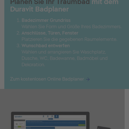
Planen Sie Ihr Traumbad
mit dem
Duravit Badplaner
Badezimmer Grundriss
Wählen Sie Form und Größe Ihres Badezimmers.
Anschlüsse, Türen, Fenster
Platzieren Sie die gegebenen Raumelemente.
Wunschbad entwerfen
Wählen und arrangieren Sie Waschplatz,
Dusche, WC, Badewanne, Badmöbel und
Dekoration.
Zum kostenlosen Online Badplaner