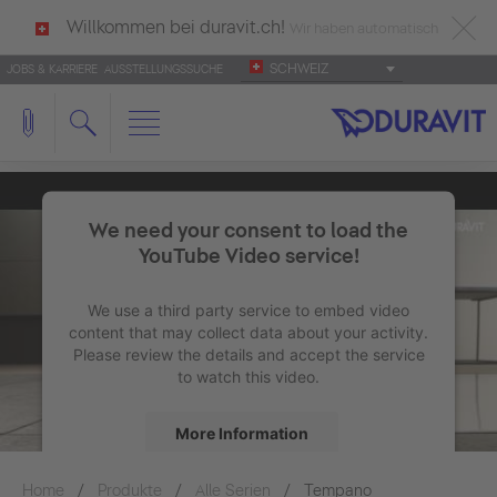
Willkommen bei duravit.ch!
Wir haben automatisch
SCHWEIZ
JOBS & KARRIERE
AUSSTELLUNGSSUCHE
deutsch als Ihre Sprache erkannt.
Français
|
Italiano
We need your consent to load the
YouTube Video service!
We use a third party service to embed video
content that may collect data about your activity.
Please review the details and accept the service
to watch this video.
More Information
Home
Produkte
Alle Serien
Accept
Tempano