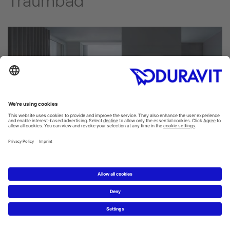
Traumbad
Duravit Viu: Außergewöhnliche
Badkeramik
Viu ist eine neuartige Badserie, die schon auf den ersten