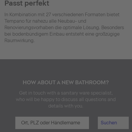
Passt perfekt
In Kombination mit 27 verschiedenen Formaten bietet
Tempano für nahezu alle Neubau- und
Renovierungsvorhaben die optimale Lösung. Besonders
bei bodenbündigem Einbau entsteht eine großzügige
Raumwirkung.
HOW ABOUT A NEW BATHROOM?
Get in touch with a sanitary ware specialist,
who will be happy to discuss all questions and
details with you.
Suchen