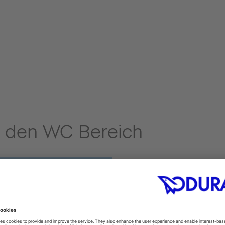
r den WC Bereich
TOILESHIN
sauber!