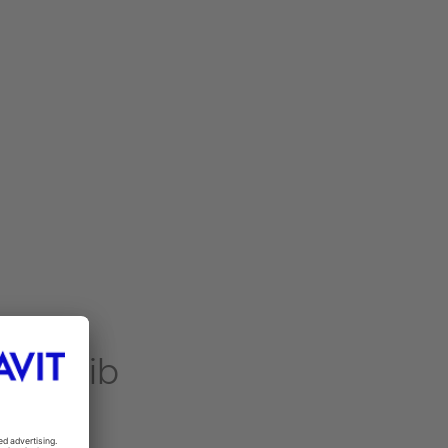
G*
Bleib