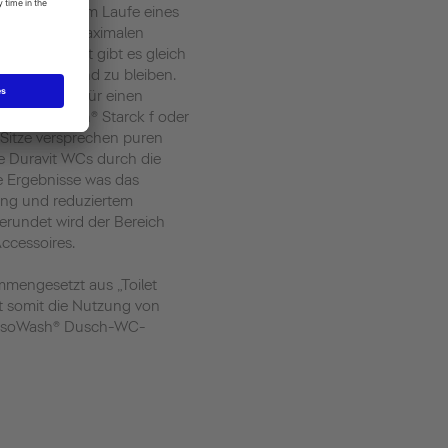
r häufigsten im Laufe eines
lem hier auf maximalen
. Von Duravit gibt es gleich
 somit gesund zu bleiben.
laze sorgen für einen
e SensoWash® Starck f oder
itze versprechen puren
e Duravit WCs durch die
e Ergebnisse was das
ung und reduziertem
rundet wird der Bereich
ccessoires.
ammengesetzt aus „Toilet
t somit die Nutzung von
SensoWash® Dusch-WC-