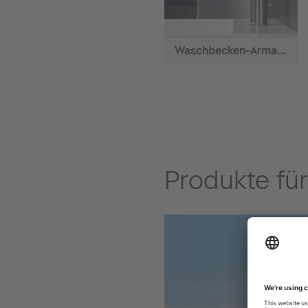
Waschbecken-Armaturen
Produkte fü