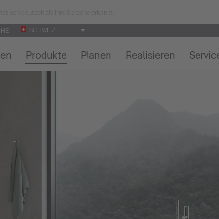
atisch deutsch als Ihre Sprache erkannt.
SCHWEIZ
CHE
ren
Produkte
Planen
Realisieren
Servic