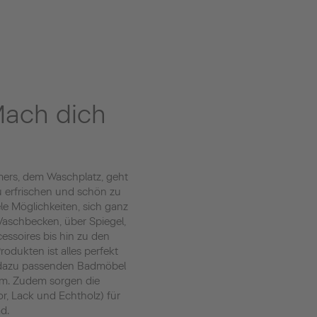
ach dich
ers, dem Waschplatz, geht
zu erfrischen und schön zu
ele Möglichkeiten, sich ganz
 Waschbecken, über Spiegel,
essoires bis hin zu den
odukten ist alles perfekt
 dazu passenden Badmöbel
um. Zudem sorgen die
r, Lack und Echtholz) für
d.