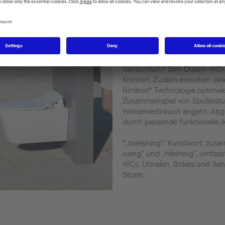
Der Gang zur Toilette einer de
Tages. Umso wichtiger, vor al
Komfort und Hygiene zu setzen
mehrere Optionen, sauber und
Keramikglasuren wie HygieneG
höchsten Hygienestandard. Di
SensoWash® Slim Dusch-WC-S
Komfort. Zudem erreichen viel
Rimless® Technologie optimal
Zusammenspiel von Spülleist
Wasserverbrauch angeht. Abge
durch passende funktionelle A
*„toileshing“: Kunstwort, zus
using“ und „Washing“, umfass
WCs, Urinalen, Bidets und 
Sitzen.