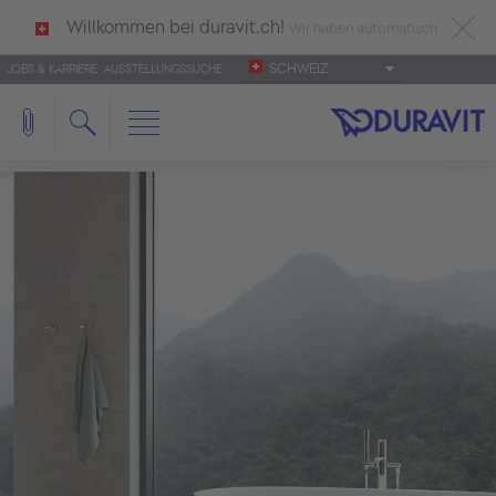
Willkommen bei duravit.ch!
Wir haben automatisch
SCHWEIZ
JOBS & KARRIERE
AUSSTELLUNGSSUCHE
deutsch als Ihre Sprache erkannt.
Français
|
Italiano