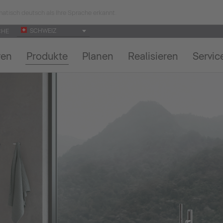
atisch deutsch als Ihre Sprache erkannt.
SCHWEIZ
CHE
ren
Produkte
Planen
Realisieren
Servic