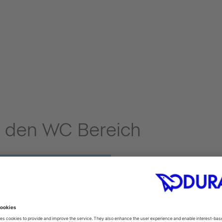
r den WC Bereich
TOILESHIN
sauber!