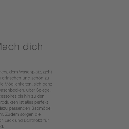
ach dich
ers, dem Waschplatz, geht
zu erfrischen und schön zu
ele Möglichkeiten, sich ganz
 Waschbecken, über Spiegel,
essoires bis hin zu den
odukten ist alles perfekt
 dazu passenden Badmöbel
um. Zudem sorgen die
r, Lack und Echtholz) für
d.