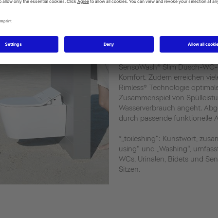
Der Gang zur Toilette einer de
Tages. Umso wichtiger, vor al
Komfort und Hygiene zu setzen
mehrere Optionen, sauber und
Keramikglasuren wie HygieneG
höchsten Hygienestandard. Di
SensoWash® Slim Dusch-WC-S
Komfort. Zudem erreichen viel
Rimless® Technologie optimal
Zusammenspiel von Spülleist
Wasserverbrauch angeht. Abge
durch passende funktionelle A
*„toileshing“: Kunstwort, zus
using“ und „Washing“, umfass
WCs, Urinalen, Bidets und 
Sitzen.