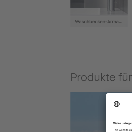
Waschbecken-Armaturen
Produkte fü