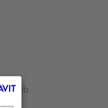
G*
Bleib