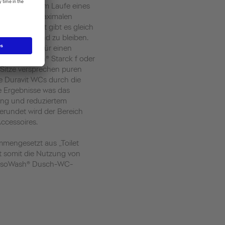
r häufigsten im Laufe eines
lem hier auf maximalen
. Von Duravit gibt es gleich
 somit gesund zu bleiben.
laze sorgen für einen
e SensoWash® Starck f oder
itze versprechen puren
e Duravit WCs durch die
e Ergebnisse was das
ung und reduziertem
rundet wird der Bereich
ccessoires.
ammengesetzt aus „Toilet
t somit die Nutzung von
SensoWash® Dusch-WC-