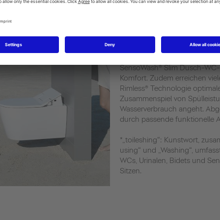
Der Gang zur Toilette einer de
Tages. Umso wichtiger, vor al
Komfort und Hygiene zu setzen
mehrere Optionen, sauber und
Keramikglasuren wie HygieneG
höchsten Hygienestandard. Di
SensoWash® Slim Dusch-WC-S
Komfort. Zudem erreichen viel
Rimless® Technologie optimal
Zusammenspiel von Spülleist
Wasserverbrauch angeht. Abge
durch passende funktionelle A
*„toileshing“: Kunstwort, zus
using“ und „Washing“, umfass
WCs, Urinalen, Bidets und 
Sitzen.