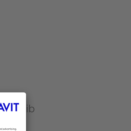
G*
Bleib