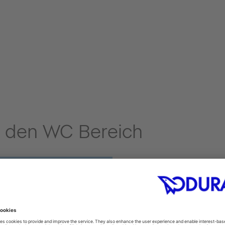
r den WC Bereich
TOILESHIN
sauber!