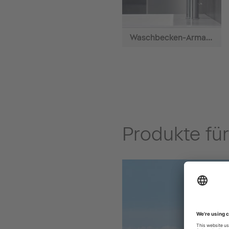
Waschbecken-Armaturen
Produkte fü