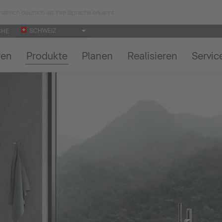
atisch deutsch als Ihre Sprache erkannt.
SCHWEIZ
CHE
ren
Produkte
Planen
Realisieren
Servic