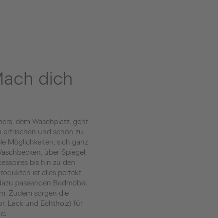
ach dich
ers, dem Waschplatz, geht
zu erfrischen und schön zu
ele Möglichkeiten, sich ganz
 Waschbecken, über Spiegel,
essoires bis hin zu den
odukten ist alles perfekt
 dazu passenden Badmöbel
um. Zudem sorgen die
r, Lack und Echtholz) für
d.