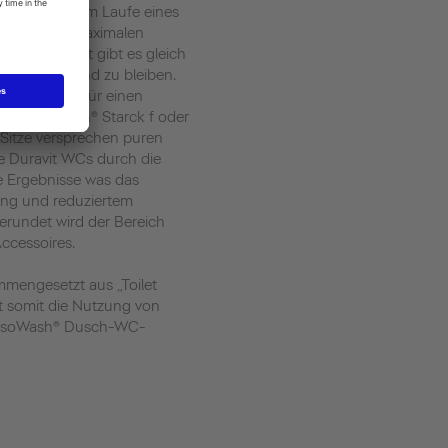
r häufigsten im Laufe eines
lem hier auf maximalen
. Von Duravit gibt es gleich
 somit gesund zu bleiben.
laze sorgen für einen
e SensoWash® Starck f oder
itze versprechen puren
e Duravit WCs durch die
e Ergebnisse was das
ung und reduziertem
rundet wird der Bereich
ccessoires.
ammengesetzt aus „Toilet
t somit die Nutzung von
SensoWash® Dusch-WC-