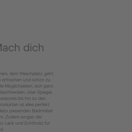
ach dich
ers, dem Waschplatz, geht
zu erfrischen und schön zu
ele Möglichkeiten, sich ganz
 Waschbecken, über Spiegel,
essoires bis hin zu den
odukten ist alles perfekt
 dazu passenden Badmöbel
um. Zudem sorgen die
r, Lack und Echtholz) für
d.