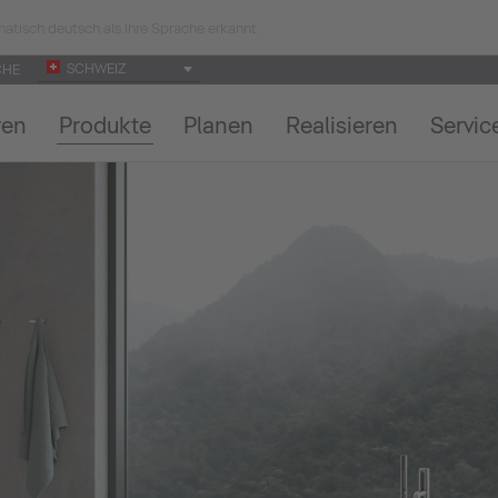
atisch deutsch als Ihre Sprache erkannt.
SCHWEIZ
CHE
ren
Produkte
Planen
Realisieren
Servic