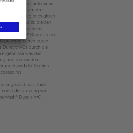
r häufigsten im Laufe eines
lem hier auf maximalen
. Von Duravit gibt es gleich
 somit gesund zu bleiben.
laze sorgen für einen
e SensoWash® Starck f oder
itze versprechen puren
e Duravit WCs durch die
e Ergebnisse was das
ung und reduziertem
rundet wird der Bereich
ccessoires.
ammengesetzt aus „Toilet
t somit die Nutzung von
SensoWash® Dusch-WC-