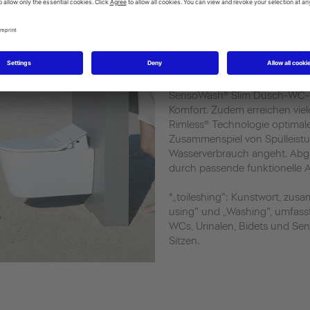
Der Gang zur Toilette einer de
Tages. Umso wichtiger, vor al
Komfort und Hygiene zu setzen
mehrere Optionen, sauber und
Keramikglasuren wie HygieneG
höchsten Hygienestandard. Di
SensoWash® Slim Dusch-WC-S
Komfort. Zudem erreichen viel
Rimless® Technologie optimal
Zusammenspiel von Spülleist
Wasserverbrauch angeht. Abge
durch passende funktionelle A
*„toileshing“: Kunstwort, zus
using“ und „Washing“, umfass
WCs, Urinalen, Bidets und 
Sitzen.