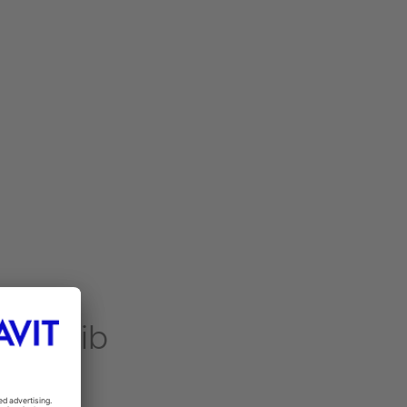
G*
Bleib