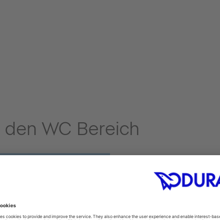
r den WC Bereich
TOILESHIN
sauber!