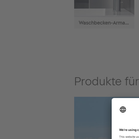
Waschbecken-Armaturen
Produkte fü