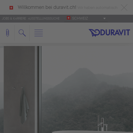
Willkommen bei duravit.ch!
Wir haben automatisch
SCHWEIZ
JOBS & KARRIERE
AUSSTELLUNGSSUCHE
deutsch als Ihre Sprache erkannt.
Français
|
Italiano