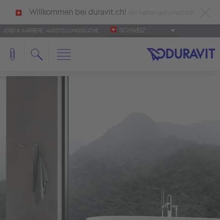
Willkommen bei duravit.ch!
Wir haben automatisch
SCHWEIZ
JOBS & KARRIERE
AUSSTELLUNGSSUCHE
deutsch als Ihre Sprache erkannt.
Français
|
Italiano