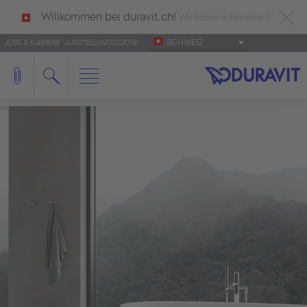
Willkommen bei duravit.ch!
Wir haben automatisch
SCHWEIZ
JOBS & KARRIERE
AUSSTELLUNGSSUCHE
deutsch als Ihre Sprache erkannt.
Français
|
Italiano