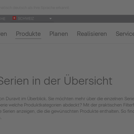
atisch deutsch als Ihre Sprache erkannt.
SCHWEIZ
CHE
ren
Produkte
Planen
Realisieren
Servic
 Serien in der Übersicht
 von Duravit im Überblick. Sie möchten mehr über die einzelnen Seri
ie welche Produktkategorien abdeckt? Mit der praktischen Filterf
ie Serien anzeigen, die die gewünschten Produkte enthalten. So fi
.