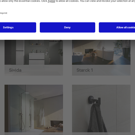
SensoWash® Classic
SensoWash® D-Neo
Sivida
Starck 1