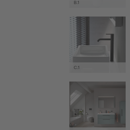
B.1
C.1