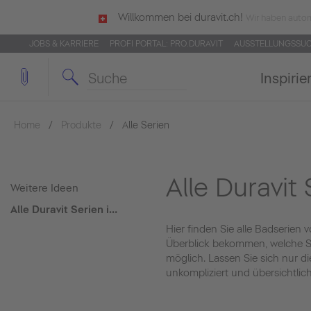
Willkommen bei duravit.ch!
Wir haben autom
JOBS & KARRIERE
PROFI PORTAL: PRO.DURAVIT
AUSSTELLUNGSSU
Inspirie
Home
Produkte
Alle Serien
Alle Duravit
Weitere Ideen
Alle Duravit Serien in der Übersicht
Hier finden Sie alle Badserien
Überblick bekommen, welche Ser
möglich. Lassen Sie sich nur d
unkompliziert und übersichtlich