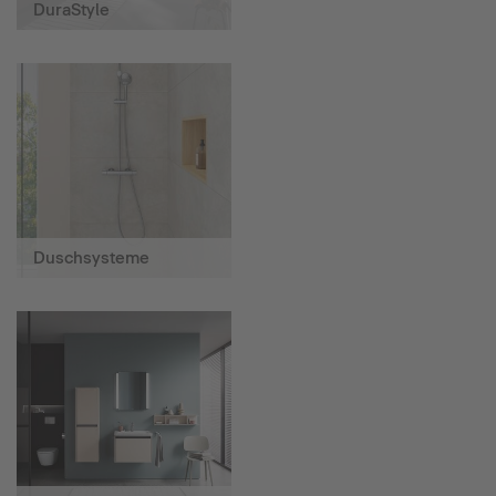
DuraStyle
Duschsysteme