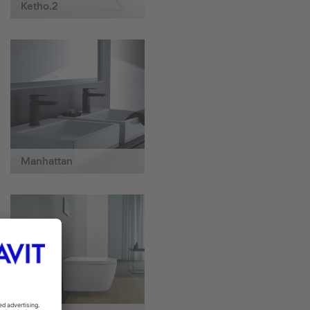
Ketho.2
Manhattan