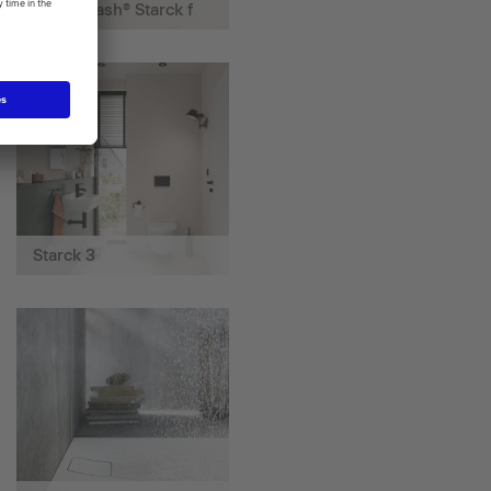
SensoWash® Starck f
Starck 3