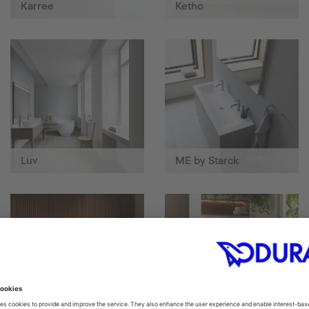
Karree
Ketho
Luv
ME by Starck