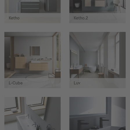
Ketho
Ketho.2
L-Cube
Luv