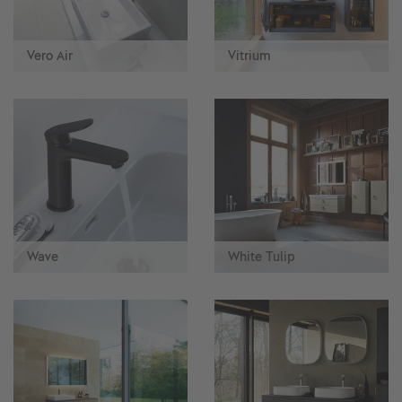
Vero Air
Vitrium
Wave
White Tulip