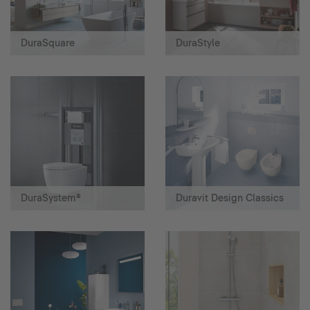
DuraSquare
DuraStyle
DuraSystem®
Duravit Design Classics