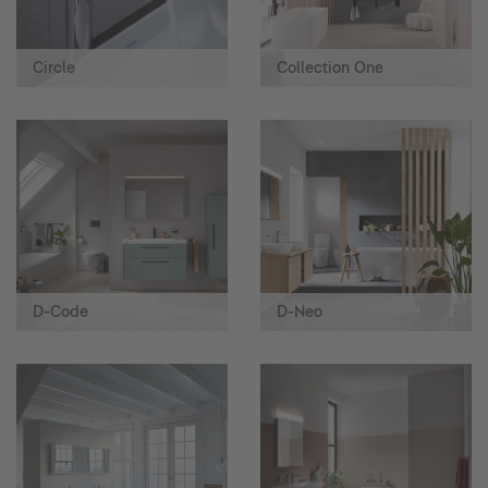
Circle
Collection One
D-Code
D-Neo