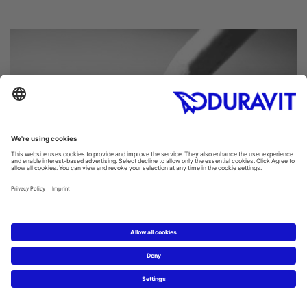
Das neue Traumbad planen
Mit dem Duravit-Badplaner können Sie Ihre ersten Ideen
zum Traumbad selbst online umsetzen.
Badplaner