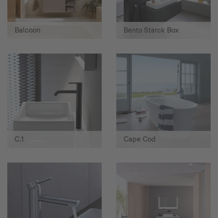
Balcoon
Bento Starck Box
C.1
Cape Cod