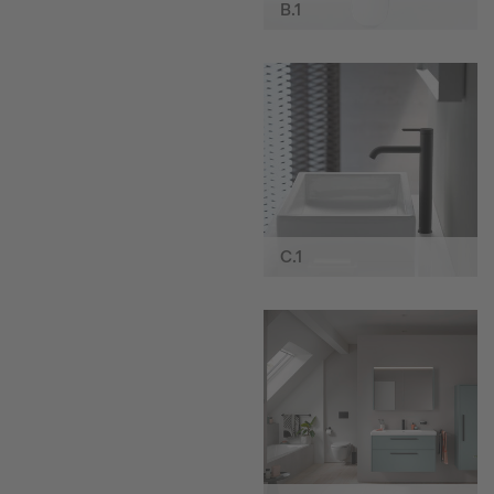
B.1
C.1