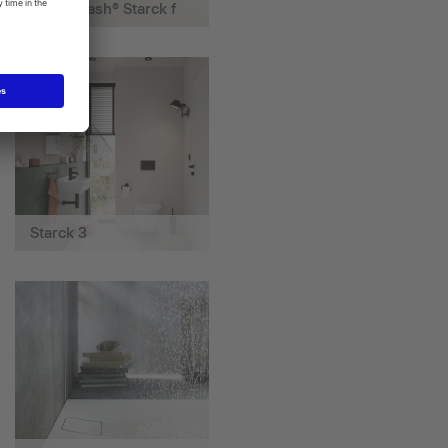
SensoWash® Starck f
Starck 3