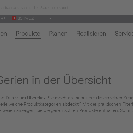
atisch deutsch als Ihre Sprache erkannt.
SCHWEIZ
CHE
ren
Produkte
Planen
Realisieren
Servic
 Serien in der Übersicht
 von Duravit im Überblick. Sie möchten mehr über die einzelnen Seri
ie welche Produktkategorien abdeckt? Mit der praktischen Filterf
ie Serien anzeigen, die die gewünschten Produkte enthalten. So fi
.