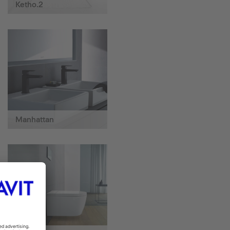
Ketho.2
Manhattan