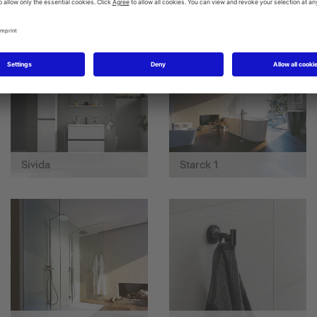
SensoWash® Classic
SensoWash® D-Neo
Sivida
Starck 1