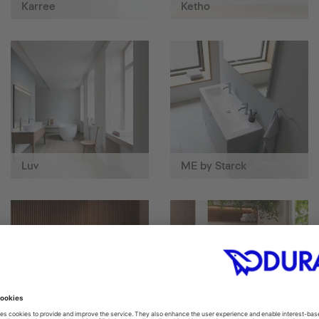
Karree
Ketho
Luv
ME by Starck