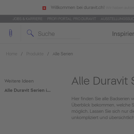
Willkommen bei duravit.ch!
Wir haben autom
JOBS & KARRIERE
PROFI PORTAL: PRO.DURAVIT
AUSSTELLUNGSSU
Inspirie
Home
Produkte
Alle Serien
Alle Duravit
Weitere Ideen
Alle Duravit Serien in der Übersicht
Hier finden Sie alle Badserien
Überblick bekommen, welche Ser
möglich. Lassen Sie sich nur d
unkompliziert und übersichtlich