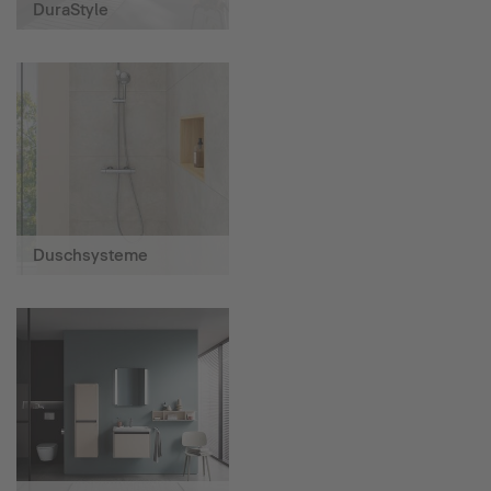
DuraStyle
Duschsysteme