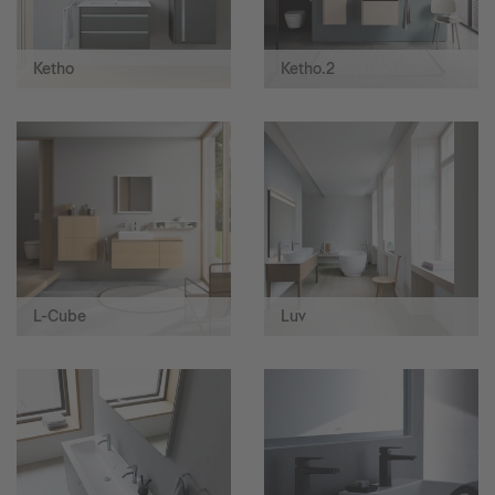
Ketho
Ketho.2
L-Cube
Luv