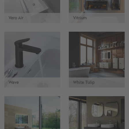
Vero Air
Vitrium
Wave
White Tulip