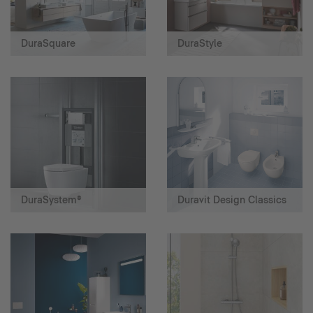
DuraSquare
DuraStyle
DuraSystem®
Duravit Design Classics