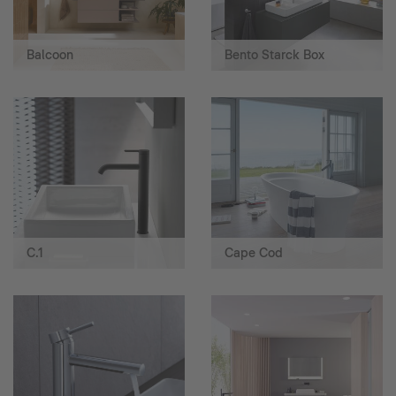
Balcoon
Bento Starck Box
C.1
Cape Cod