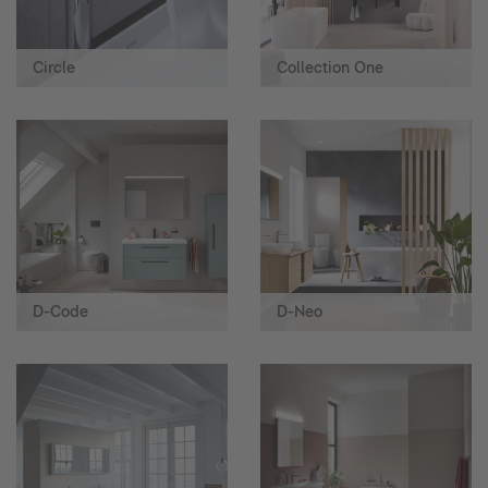
Circle
Collection One
D-Code
D-Neo