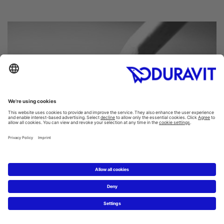
Das neue Traumbad planen
Mit dem Duravit-Badplaner können Sie Ihre ersten Ideen
zum Traumbad selbst online umsetzen.
Badplaner