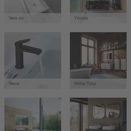
Vero Air
Vitrium
Wave
White Tulip