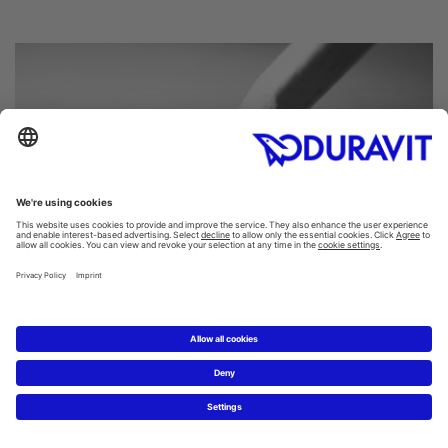
Das neue Traumbad planen
Mit dem Duravit-Badplaner können Sie Ihre ersten Ideen
zum Traumbad selbst online umsetzen.
Badplaner