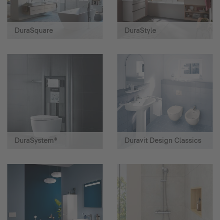
DuraSquare
DuraStyle
DuraSystem®
Duravit Design Classics