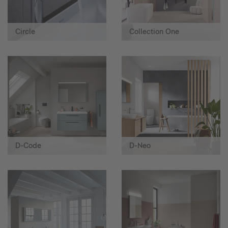
Circle
Collection One
D-Code
D-Neo