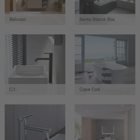
Balcoon
Bento Starck Box
C.1
Cape Cod