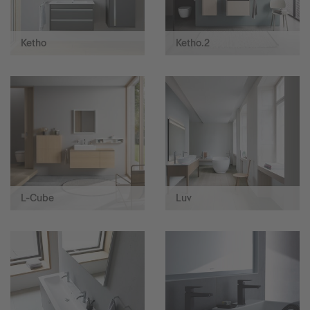
Ketho
Ketho.2
L-Cube
Luv