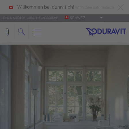
Willkommen bei duravit.ch!
Wir haben automatisch
SCHWEIZ
JOBS & KARRIERE
AUSSTELLUNGSSUCHE
deutsch als Ihre Sprache erkannt.
Français
|
Italiano