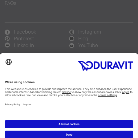
FAQs
Facebook
Instagram
Pinterest
Blog
Linked In
YouTube
Sprachauswahl:
Deutsch
Français
Italiano
Copyright © 2026 Duravit AG
Impressum
|
Hinweisgebersystem
|
Lieferkettensorgfaltspflicht
|
Datenschutzerklärung
|