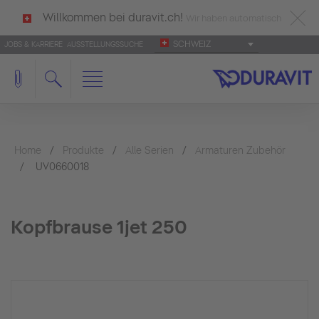
Willkommen bei duravit.ch!
Wir haben automatisch
SCHWEIZ
JOBS & KARRIERE
AUSSTELLUNGSSUCHE
deutsch als Ihre Sprache erkannt.
Français
|
Italiano
Home
Produkte
Alle Serien
Armaturen Zubehör
UV0660018
Kopfbrause 1jet 250