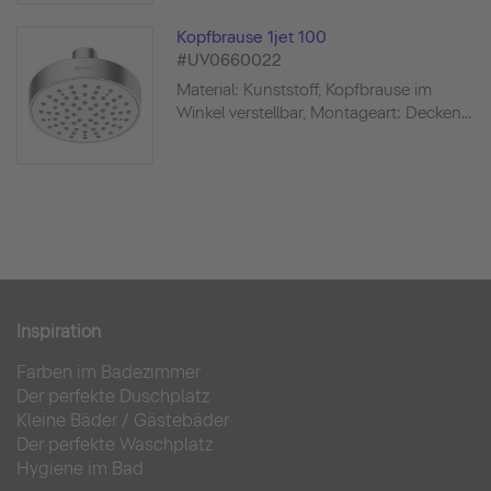
Kopfbrause 1jet 100
#UV0660022
Material: Kunststoff, Kopfbrause im
Winkel verstellbar, Montageart: Decken...
Inspiration
Farben im Badezimmer
Der perfekte Duschplatz
Kleine Bäder
/
Gästebäder
Der perfekte Waschplatz
Hygiene im Bad