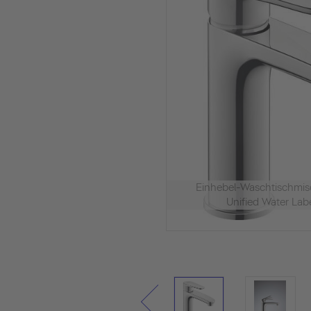
Einhebel-Waschtischmi
Unified Water Labe