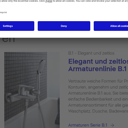
ren
B.1 - Elegant und zeitlos
Elegant und zeitlos
Armaturenlinie B.1
Vertraute weiche Formen für Pr
Konturen, angenehm und zeitlo
Armaturenlinie B.1 aus. Sie biet
einfache Bedienbarkeit und ein
Armaturensortiment für alle 
Waschplatz, Dusche, Badewann
Armaturen Serie B.1