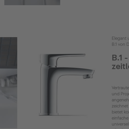
Elegant u
B.1 von D
B.1 
zeit
Vertraut
und Proj
angenehm
zeichnet 
bietet ko
einfache
universe