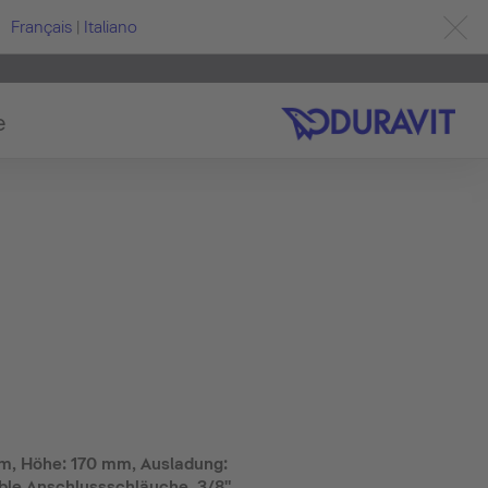
Français
|
Italiano
e
, Höhe: 170 mm, Ausladung:
ble Anschlussschläuche, 3/8",