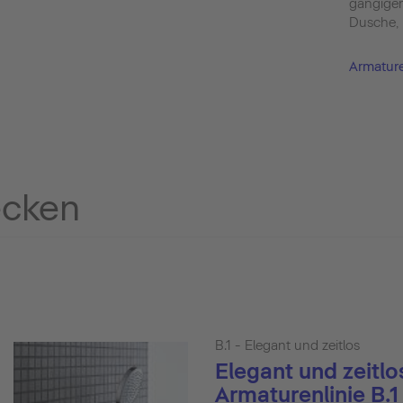
gängige
Dusche,
Armature
ecken
B.1 - Elegant und zeitlos
Elegant und zeitlos
Armaturenlinie B.1