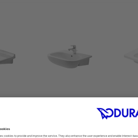
tal Med
Halbeinbauwaschtisch
W
0
#033955
5 mm
550 x 440 mm
85