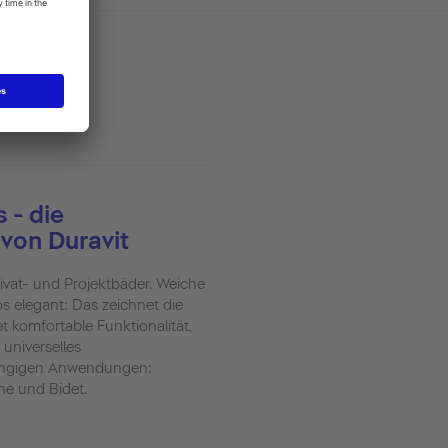
 - die
 von Duravit
ivat- und Projektbäder. Weiche
s elegant: Das zeichnet die
et komfortable Funktionalität,
 universelles
gängigen Anwendungen:
e und Bidet.