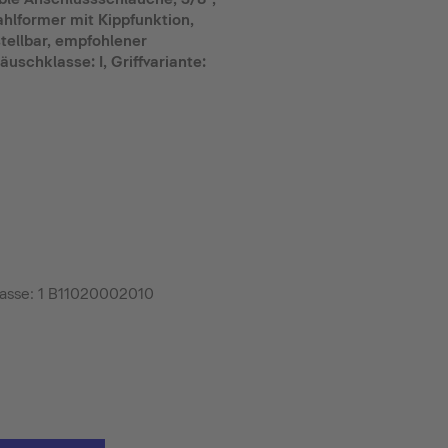
ahlformer mit Kippfunktion,
ellbar, empfohlener
äuschklasse: I, Griffvariante:
lasse: 1 B11020002010