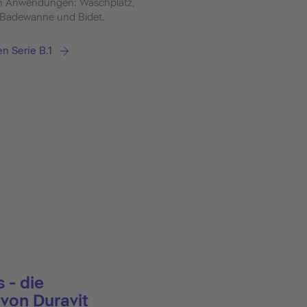
n Anwendungen: Waschplatz,
 Badewanne und Bidet.
n Serie B.1
 - die
 von Duravit