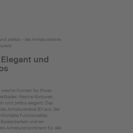
nd zeitlos - die Armaturenlinie
uravit
- Elegant und
los
e weiche Formen für Privat-
ektbäder. Weiche Konturen,
 und zeitlos elegant: Das
die Armaturenlinie B.1 aus. Sie
mfortable Funktionalität,
 Bedienbarkeit und ein
lles Armaturensortiment für alle