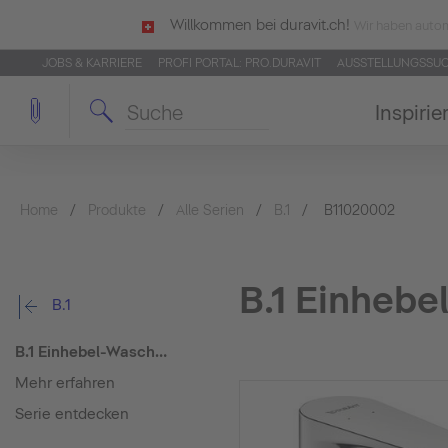
Willkommen bei duravit.ch!
Wir haben autom
JOBS & KARRIERE
PROFI PORTAL: PRO.DURAVIT
AUSSTELLUNGSSU
Inspirie
Home
Produkte
Alle Serien
B.1
B11020002
B.1 Einheb
B.1
B.1 Einhebel-Waschtischmischer M
Mehr erfahren
Serie entdecken