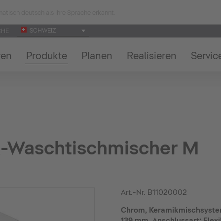
atisch deutsch als Ihre Sprache erkannt.
SCHWEIZ
CHE
ren
Produkte
Planen
Realisieren
Servic
el-Waschtischmischer M
Art.-Nr.
B11020002
Chrom, Keramikmischsystem
139 mm, Anschlussart: Flexi