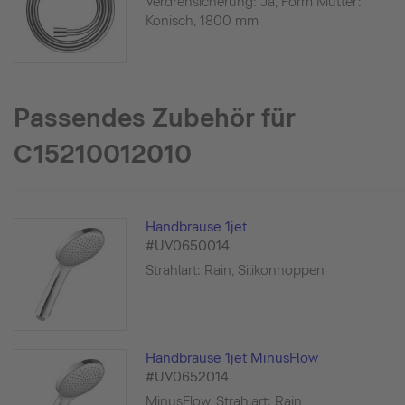
Verdrehsicherung: Ja, Form Mutter:
Konisch, 1800 mm
Passendes Zubehör für
C15210012010
Handbrause 1jet
#UV0650014
Strahlart: Rain, Silikonnoppen
Handbrause 1jet MinusFlow
#UV0652014
MinusFlow, Strahlart: Rain,