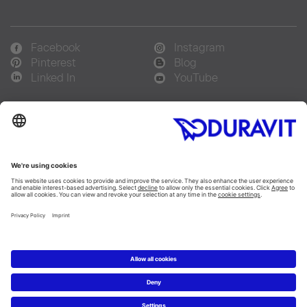
Facebook
Instagram
Pinterest
Blog
Linked In
YouTube
Sprachauswahl:
Deutsch
Français
Italiano
Copyright © 2026 Duravit AG
Impressum
|
Hinweisgebersystem
|
Lieferkettensorgfaltspflicht
|
Datenschutzerklärung
|
Cookie Einstellungen
Schweiz