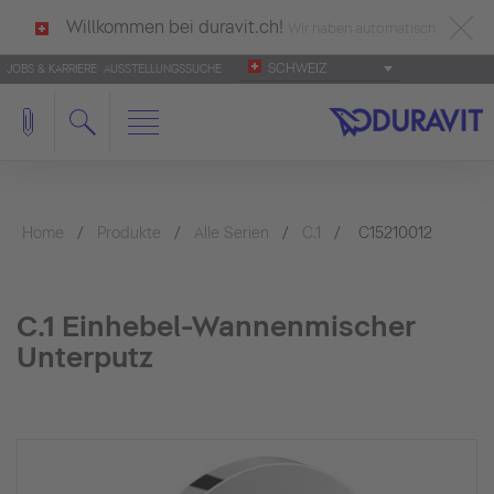
Willkommen bei duravit.ch!
Wir haben automatisch
SCHWEIZ
JOBS & KARRIERE
AUSSTELLUNGSSUCHE
deutsch als Ihre Sprache erkannt.
Français
|
Italiano
Home
Produkte
Alle Serien
C.1
C15210012
C.1 Einhebel-Wannenmischer
Unterputz