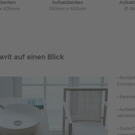
zbecken
Aufsatzbecken
Aufsat
x 405mm
550mm x 400mm
Ø 4
vit auf einen Blick
• Ikonisc
Formspr
• Kerami
• Aufsat
zahlreic
• Durav
integrie