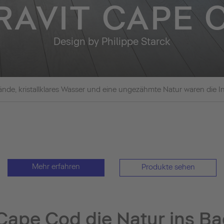
RAVIT CAPE 
Design by Philippe Starck
nde, kristallklares Wasser und eine ungezähmte Natur waren die In
Mehr erfahren
Produkte sehen
 Cape Cod die Natur ins B