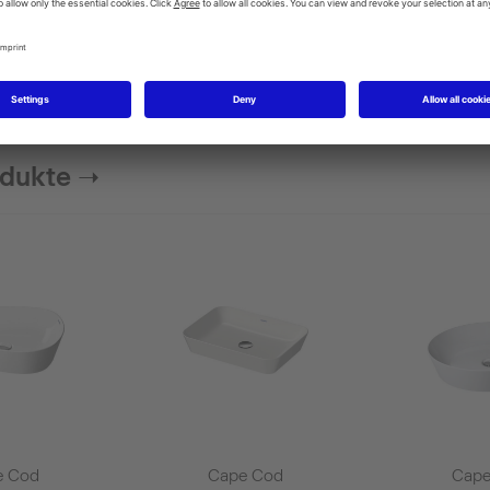
n Duravit Cape Cod
odukte ➝
e Cod
Cape Cod
Cape