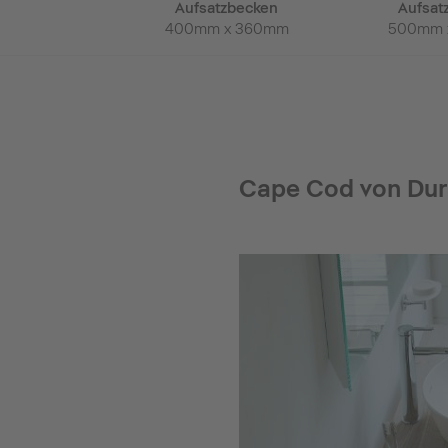
irlwanne
Aufsatzbecken
Aufsat
 x 900mm
400mm x 360mm
500mm 
Cape Cod von Dura