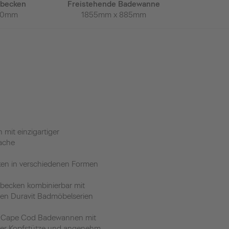
zbecken
Freistehende Badewanne
Vorwand-
80mm
1855mm x 885mm
1900mm 
h mit einzigartiger
ache
ken in verschiedenen Formen
zbecken kombinierbar mit
hen Duravit Badmöbelserien
it Cape Cod Badewannen mit
rter Kopfstütze und angenehm