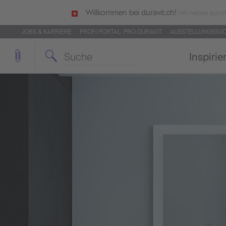
Willkommen bei duravit.ch!
Wir haben autom
JOBS & KARRIERE
PROFI PORTAL: PRO.DURAVIT
AUSSTELLUNGSSU
Inspirie