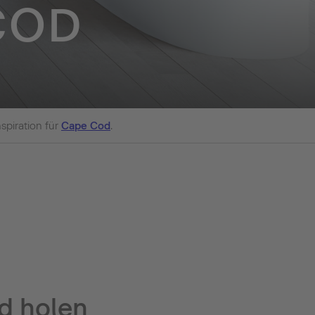
COD
spiration für
Cape Cod
.
ad holen