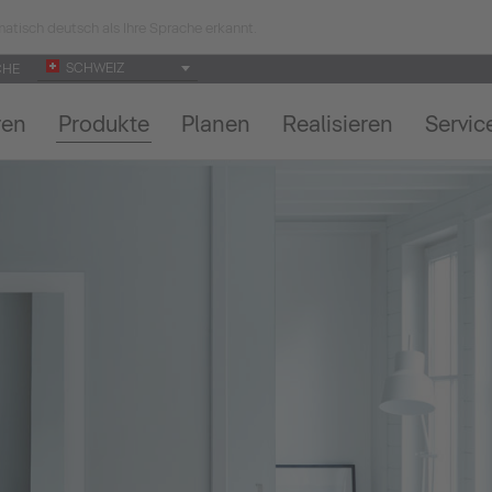
atisch deutsch als Ihre Sprache erkannt.
SCHWEIZ
CHE
ren
Produkte
Planen
Realisieren
Servic