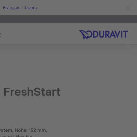
Français
|
Italiano
e
 FreshStart
ystem, Höhe: 152 mm,
ssart: Flexible