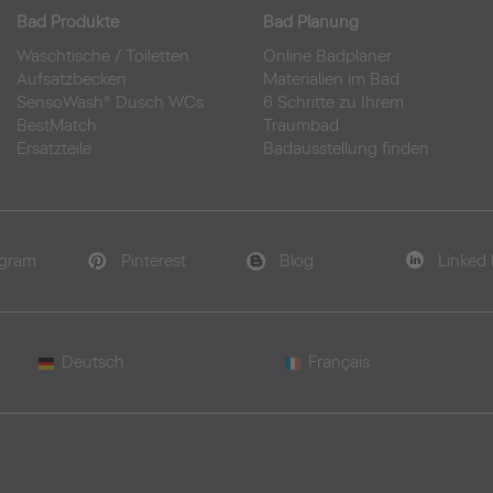
Bad Produkte
Bad Planung
Waschtische
/
Toiletten
Online Badplaner
Aufsatzbecken
Materialien im Bad
SensoWash® Dusch WCs
6 Schritte zu Ihrem
BestMatch
Traumbad
Ersatzteile
Badausstellung finden
agram
Pinterest
Blog
Linked 
Deutsch
Français