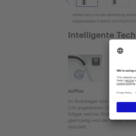
Artikel kann von der Abbildung abwe
abgebildetes Zubehör sind nicht im 
Intelligente Tec
AirPlus
Im Strahlregler wird das Wasser m
Luft angereichert. Das Ergebnis is
fülliger, weicher Strahl, und
gleichzeitig wird der Wasserverb
reduziert.