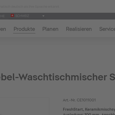
atisch deutsch als Ihre Sprache erkannt.
SCHWEIZ
CHE
ren
Produkte
Planen
Realisieren
Servic
ebel-Waschtischmischer S
Art.-Nr.
CE1011001
FreshStart, Keramikmischs
Ausladung: 100 mm, Anschlu