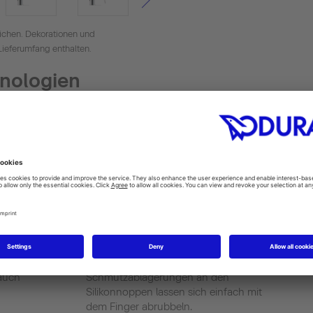
ichen. Dekorationen und
Lieferumfang enthalten.
hnologien
EasyClean
it
Die Oberflächen sind besonders
t ein
pflegeleicht und problemlos zu
reinigen. Kalk- und
rauch
Schmutzablagerungen an den
Silikonnoppen lassen sich einfach mit
dem Finger abrubbeln.