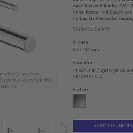
Anschlussschläuche, 3/8", S
Strahlformer mit EasyClean
- 5 bar, Griffvariante: Hebelg
Design by Duravit
Grösse
52 x 144 mm
Varianten
Chrom, mit Zugstange Ablaufg
ischer S FreshStart,
CE1011001010
Zugstange Ablaufgarnitur,
lasse: I
Farben
AUSSTELLUNGSS