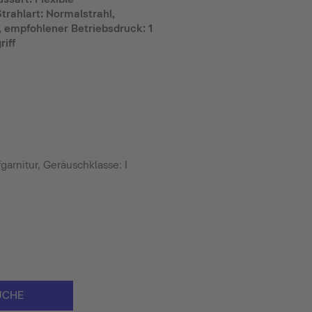
trahlart: Normalstrahl,
, empfohlener Betriebsdruck: 1
riff
arnitur, Geräuschklasse: I
UCHE