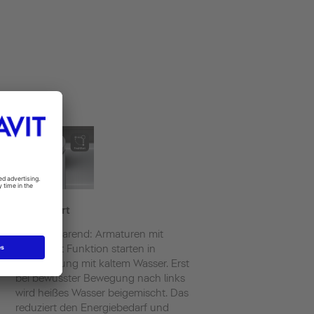
FreshStart
Energiesparend: Armaturen mit
FreshStart Funktion starten in
Mittelstellung mit kaltem Wasser. Erst
bei bewusster Bewegung nach links
wird heißes Wasser beigemischt. Das
reduziert den Energiebedarf und