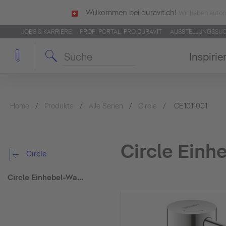
Willkommen bei duravit.ch!
Wir haben autom
JOBS & KARRIERE
PROFI PORTAL: PRO.DURAVIT
AUSSTELLUNGSSU
Inspirie
Home
Produkte
Alle Serien
Circle
CE1011001
Circle Einh
Circle
Circle Einhebel-Waschtischmischer S FreshStart