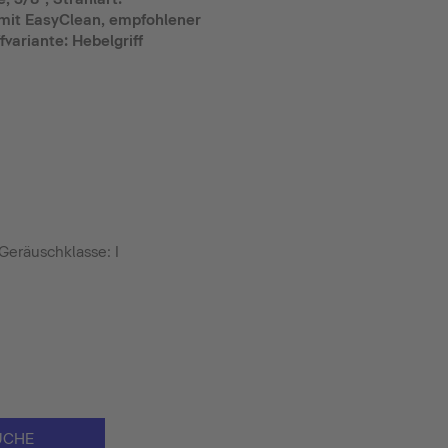
 mit EasyClean, empfohlener
ffvariante: Hebelgriff
eräuschklasse: I
UCHE