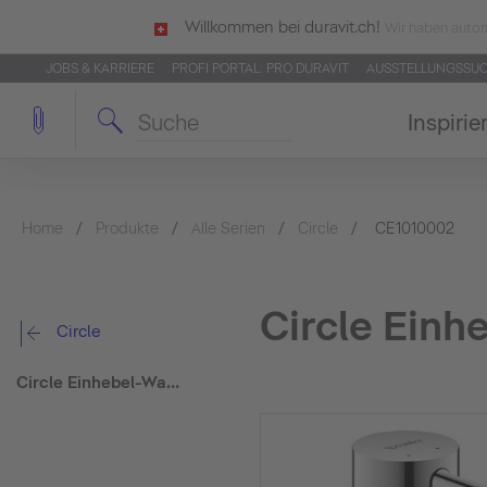
Willkommen bei duravit.ch!
Wir haben autom
JOBS & KARRIERE
PROFI PORTAL: PRO.DURAVIT
AUSSTELLUNGSSU
Inspirie
Home
Produkte
Alle Serien
Circle
CE1010002
Circle Einh
Circle
Circle Einhebel-Waschtischmischer S