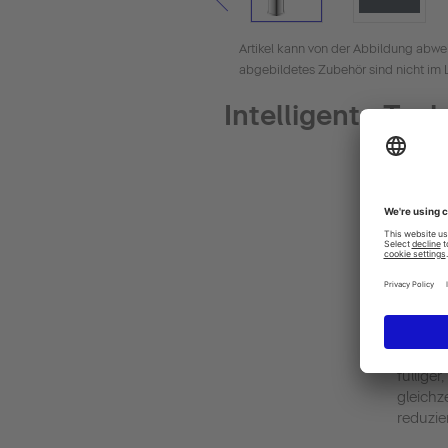
Artikel kann von der Abbildung abwe
abgebildetes Zubehör sind nicht im 
Intelligente Tec
AirPlus
Im Stra
Luft an
fülliger
gleichz
reduzier