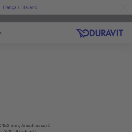
Français
|
Italiano
e
S
 152 mm, Anschlussart:
 3/8", Strahlart: