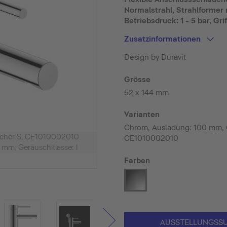
Normalstrahl, Strahlformer
Betriebsdruck: 1 - 5 bar, Gri
Zusatzinformationen
Design by Duravit
Grösse
52 x 144 mm
Varianten
Chrom, Ausladung: 100 mm, G
scher S, CE1010002010
CE1010002010
 mm, Geräuschklasse: I
Farben
AUSSTELLUNGSS