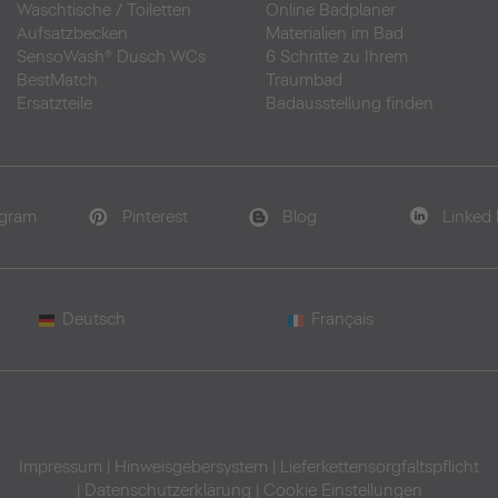
Waschtische
/
Toiletten
Online Badplaner
Aufsatzbecken
Materialien im Bad
SensoWash® Dusch WCs
6 Schritte zu Ihrem
BestMatch
Traumbad
Ersatzteile
Badausstellung finden
agram
Pinterest
Blog
Linked 
Deutsch
Français
Impressum
|
Hinweisgebersystem
|
Lieferkettensorgfaltspflicht
|
Datenschutzerklärung
|
Cookie Einstellungen