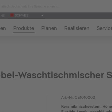
atisch deutsch als Ihre Sprache erkannt.
SCHWEIZ
CHE
ren
Produkte
Planen
Realisieren
Servic
ebel-Waschtischmischer 
Art.-Nr.
CE1010002
Keramikmischsystem, Höhe:
Flexible Anschlussschläuche,