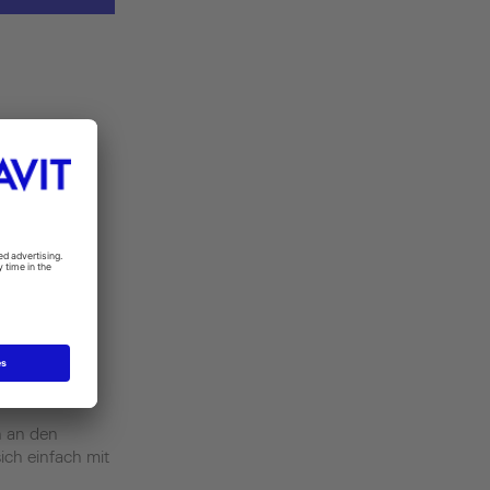
besonders
lemlos zu
 an den
ich einfach mit