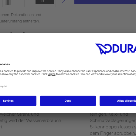
ichen. Dekorationen und
Lieferumfang enthalten.
hnologien
EasyClean
hlregler wird das Wasser mit
Die Oberflächen sind 
gereichert. Das Ergebnis ist ein
pflegeleicht und prob
, weicher Strahl, und
reinigen. Kalk- und
eitig wird der Wasserverbrauch
Schmutzablagerungen
t.
Silikonnoppen lassen s
dem Finger abrubbeln.