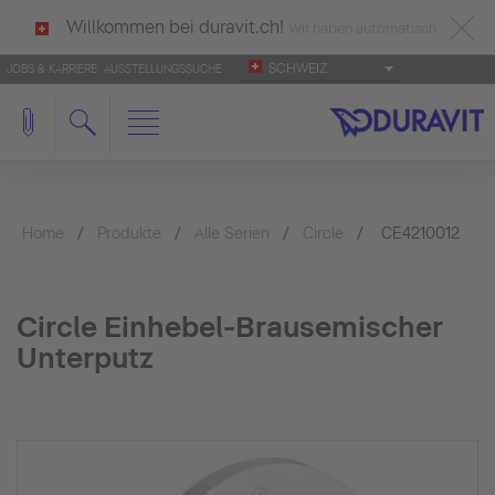
Willkommen bei duravit.ch!
Wir haben automatisch
SCHWEIZ
JOBS & KARRIERE
AUSSTELLUNGSSUCHE
deutsch als Ihre Sprache erkannt.
Français
|
Italiano
Home
Produkte
Alle Serien
Circle
CE4210012
Circle Einhebel-Brausemischer
Unterputz