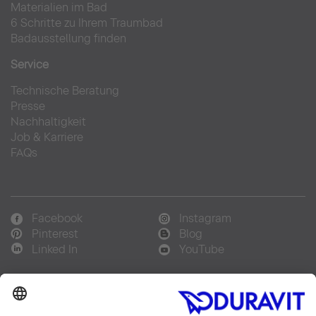
Materialien im Bad
6 Schritte zu Ihrem Traumbad
Badausstellung finden
Service
Technische Beratung
Presse
Nachhaltigkeit
Job & Karriere
FAQs
Facebook
Instagram
Pinterest
Blog
Linked In
YouTube
Sprachauswahl: