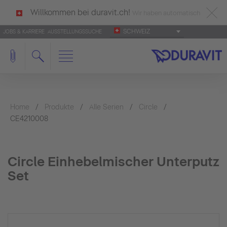
Willkommen bei duravit.ch!
Wir haben automatisch
SCHWEIZ
JOBS & KARRIERE
AUSSTELLUNGSSUCHE
deutsch als Ihre Sprache erkannt.
Français
|
Italiano
Home
Produkte
Alle Serien
Circle
CE4210008
Circle Einhebelmischer Unterputz
Set