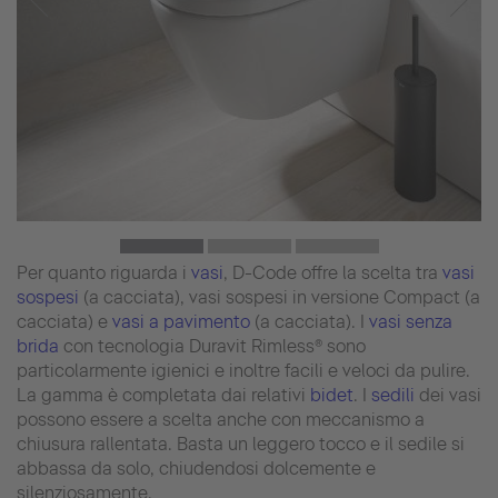
Per quanto riguarda i
vasi
, D-Code offre la scelta tra
vasi
sospesi
(a cacciata), vasi sospesi in versione Compact (a
cacciata) e
vasi a pavimento
(a cacciata). I
vasi senza
brida
con tecnologia Duravit Rimless® sono
particolarmente igienici e inoltre facili e veloci da pulire.
La gamma è completata dai relativi
bidet
. I
sedili
dei vasi
possono essere a scelta anche con meccanismo a
chiusura rallentata. Basta un leggero tocco e il sedile si
abbassa da solo, chiudendosi dolcemente e
silenziosamente.