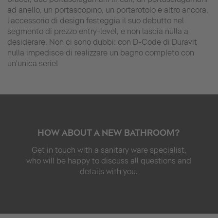
ad anello, un portascopino, un portarotolo e altro ancora,
l'accessorio di design festeggia il suo debutto nel
segmento di prezzo entry-level, e non lascia nulla a
desiderare. Non ci sono dubbi: con D-Code di Duravit
nulla impedisce di realizzare un bagno completo con
un'unica serie!
HOW ABOUT A NEW BATHROOM?
Get in touch with a sanitary ware specialist,
who will be happy to discuss all questions and
details with you.