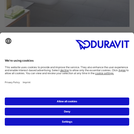
Vaso D-Code: comfort senza limiti
Nei bagni senza barriere si applicano requisiti e
normative speciali. Lo scopo dovrebbe essere quello di
garantire che il bagno possa essere utilizzato nel modo
più autonomo possibile. Il vaso gioca un ruolo chiave in
questo. Il vaso D-Code in versione Vital viene installato
ad un'altezza di 45-50 cm ed ha una profondità di 70 cm.
Risulta quindi facilmente accessibile con una sedia a
rotelle e permette di muoversi comodamente.
Settori medico, pubblico e
semipubblico