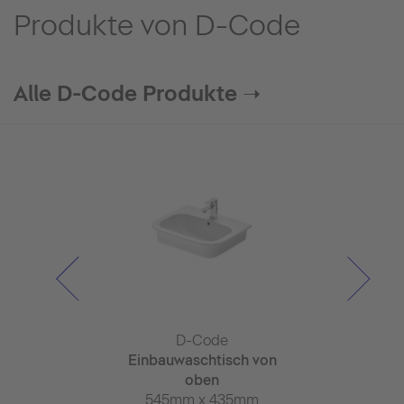
Produkte von D-Code
Alle D-Code Produkte ➝
Code
D-Code
D-C
nspender
Einbauwaschtisch von
Wasch
69mm
oben
650mm x
545mm x 435mm