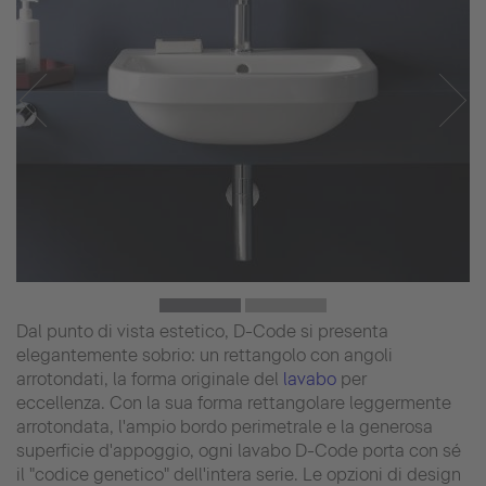
Dal punto di vista estetico, D-Code si presenta
elegantemente sobrio: un rettangolo con angoli
arrotondati, la forma originale del
lavabo
per
eccellenza. Con la sua forma rettangolare leggermente
arrotondata, l'ampio bordo perimetrale e la generosa
superficie d'appoggio, ogni lavabo D-Code porta con sé
il "codice genetico" dell'intera serie. Le opzioni di design