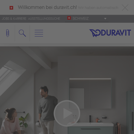
Willkommen bei duravit.ch!
Wir haben automatisch
SCHWEIZ
JOBS & KARRIERE
AUSSTELLUNGSSUCHE
deutsch als Ihre Sprache erkannt.
Français
|
Italiano
We need your consent to load the
YouTube Video service!
We use a third party service to embed video
content that may collect data about your activity.
Please review the details and accept the service
to watch this video.
More Information