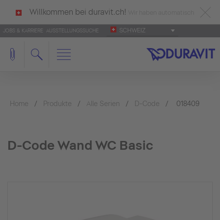
Willkommen bei duravit.ch!
Wir haben automatisch
SCHWEIZ
JOBS & KARRIERE
AUSSTELLUNGSSUCHE
deutsch als Ihre Sprache erkannt.
Français
|
Italiano
Home
Produkte
Alle Serien
D-Code
018409
D-Code Wand WC Basic