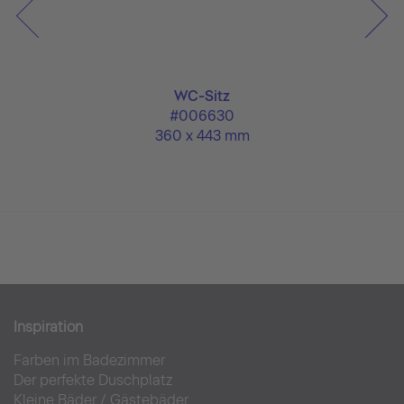
C Basic
WC-Sitz
#006630
360 x 443 mm
Inspiration
Farben im Badezimmer
Der perfekte Duschplatz
Kleine Bäder
/
Gästebäder