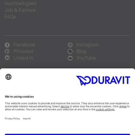
Nachhaltigkeit
Job & Karriere
FAQs
Facebook
Instagram
Pinterest
Blog
Linked In
YouTube
Sprachauswahl:
Deutsch
Français
Italiano
Copyright © 2026 Duravit AG