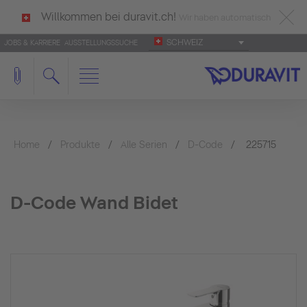
Willkommen bei duravit.ch!
Wir haben automatisch
SCHWEIZ
JOBS & KARRIERE
AUSSTELLUNGSSUCHE
deutsch als Ihre Sprache erkannt.
Français
|
Italiano
Home
Produkte
Alle Serien
D-Code
225715
D-Code Wand Bidet