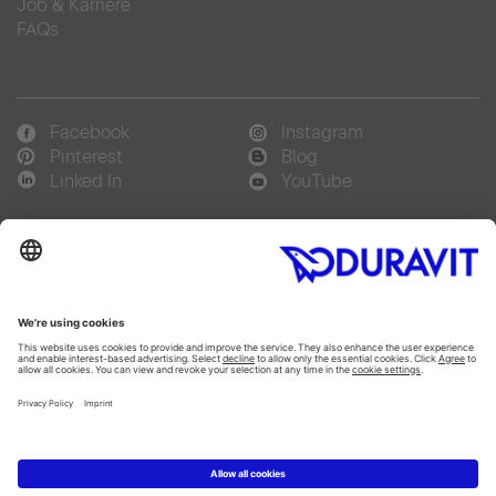
Job & Karriere
FAQs
Facebook
Instagram
Pinterest
Blog
Linked In
YouTube
Sprachauswahl:
Deutsch
Français
Italiano
Copyright © 2026 Duravit AG
Impressum
|
Hinweisgebersystem
|