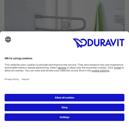
D-Code WC: Komfort ohne Grenzen
Im barrierefreien Bad gelten besondere Anforderungen