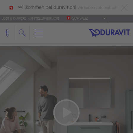
Willkommen bei duravit.ch!
Wir haben automatisch
SCHWEIZ
JOBS & KARRIERE
AUSSTELLUNGSSUCHE
deutsch als Ihre Sprache erkannt.
Français
|
Italiano
We need your consent to load the
YouTube Video service!
We use a third party service to embed video
content that may collect data about your activity.
Please review the details and accept the service
to watch this video.
More Information