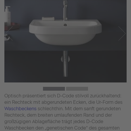
Optisch präsentiert sich D-Code stilvoll zurückhaltend:
ein Rechteck mit abgerundeten Ecken, die Ur-Form des
Waschbeckens
schlechthin. Mit dem sanft gerundeten
Rechteck, dem breiten umlaufenden Rand und der
großzügigen Ablagefläche trägt jedes D-Code
Waschbecken den „genetischen Code“ des gesamten