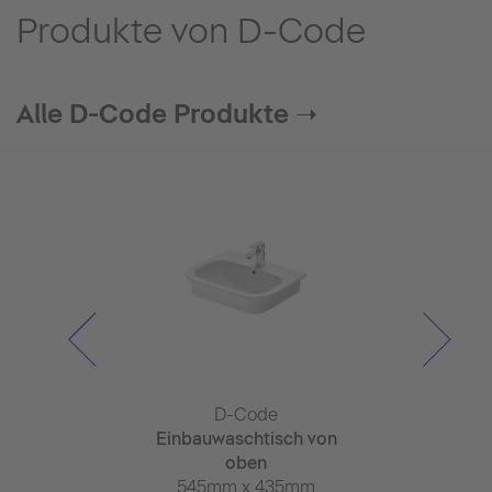
Produkte von D-Code
Alle D-Code Produkte ➝
Code
D-Code
D-C
nspender
Einbauwaschtisch von
Wasch
69mm
oben
650mm x
545mm x 435mm