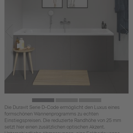
Die Duravit Serie D-Code ermöglicht den Luxus eines
formschönen Wannenprogramms zu echten
Einstiegspreisen. Die reduzierte Randhöhe von 25 mm
setzt hier einen zusätzlichen optischen Akzent.