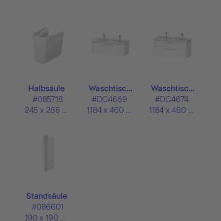
Halbsäule
Waschtisc...
Waschtisc...
#085718
#DC4669
#DC4674
245 x 268 mm
1184 x 460 mm
1184 x 460 mm
Standsäule
#086601
190 x 190 mm