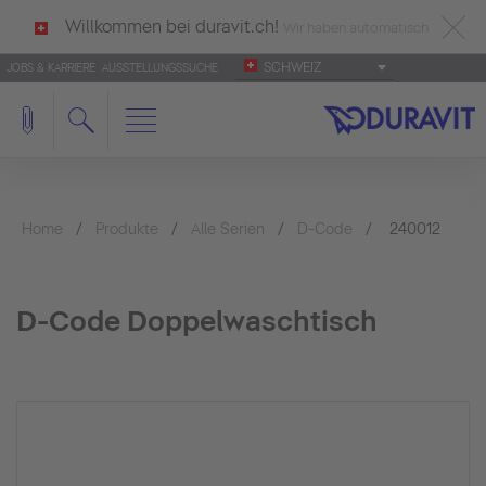
Willkommen bei duravit.ch!
Wir haben automatisch
SCHWEIZ
JOBS & KARRIERE
AUSSTELLUNGSSUCHE
deutsch als Ihre Sprache erkannt.
Français
|
Italiano
Home
Produkte
Alle Serien
D-Code
240012
D-Code Doppelwaschtisch