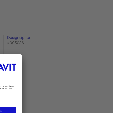
Designsiphon
#005036