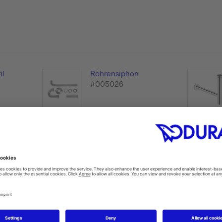
il
Röhrensiphon
#005026
e Armaturen