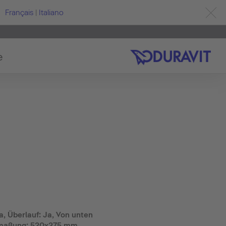
Français
|
Italiano
e
, Überlauf: Ja, Von unten
emaßung: 520x275 mm