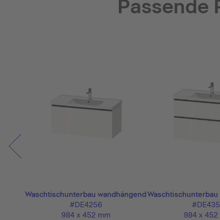
Passende 
ängend
Waschtischunterbau wandhängend
Waschtischunterba
#DE4256
#DE435
984 x 452 mm
984 x 45