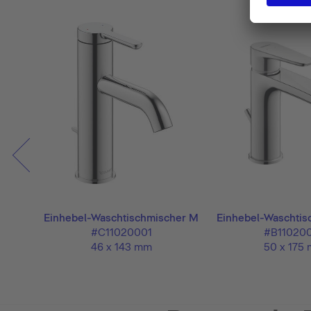
her M
Einhebel-Waschtischmischer M
Einhebel-Waschtis
#C11020001
#B11020
46 x 143 mm
50 x 175