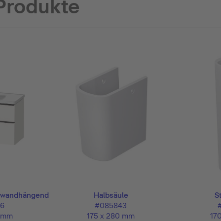
Produkte
u wandhängend
Halbsäule
S
6
#085843
2 mm
175 x 280 mm
17