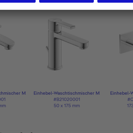
chmischer M
Einhebel-Waschtischmischer M
Einhebel-
001
#B21020001
#C
 mm
50 x 175 mm
17