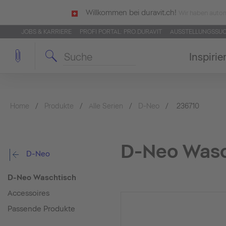
Willkommen bei duravit.ch!
Wir haben autom
JOBS & KARRIERE
PROFI PORTAL: PRO.DURAVIT
AUSSTELLUNGSSU
Inspirie
Home
Produkte
Alle Serien
D-Neo
236710
D-Neo Wasc
D-Neo
D-Neo Waschtisch
Accessoires
Passende Produkte