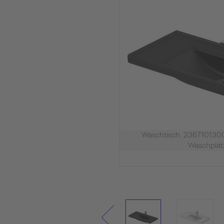
Waschtisch, 2367101300
Waschplätz