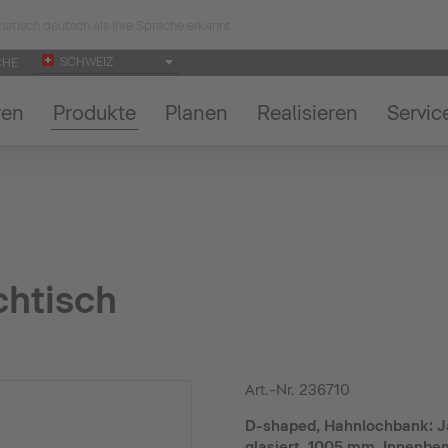
atisch deutsch als Ihre Sprache erkannt.
SCHWEIZ
CHE
ren
Produkte
Planen
Realisieren
Servic
htisch
Art.-Nr.
236710
D-shaped, Hahnlochbank: Ja
glasiert, 1005 mm, Innenb