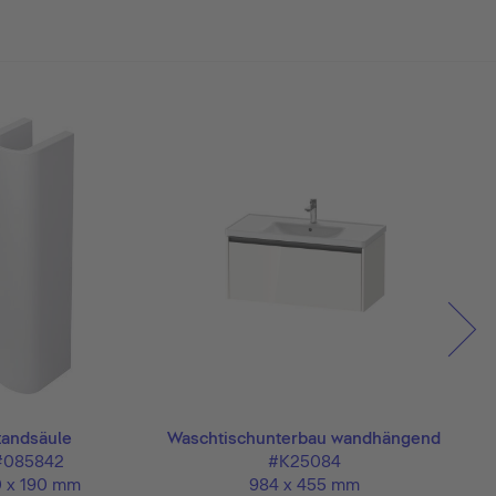
tandsäule
Waschtischunterbau wandhängend
Wasch
#085842
#K25084
0 x 190 mm
984 x 455 mm