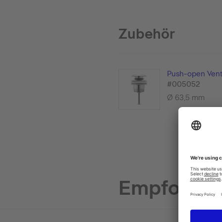
Zubehör
Push-open Vent
#005052
Ø 63,5 mm
Empfohlen