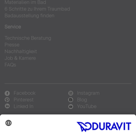
Materialien im Bad
6 Schritte zu Ihrem Traumbad
Badausstellung finden
Service
Technische Beratung
Presse
Nachhaltigkeit
Job & Karriere
FAQs
Facebook
Instagram
Pinterest
Blog
Linked In
YouTube
Sprachauswahl: