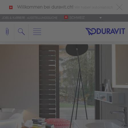
Willkommen bei duravit.ch!
Wir haben automatisch
SCHWEIZ
JOBS & KARRIERE
AUSSTELLUNGSSUCHE
deutsch als Ihre Sprache erkannt.
Français
|
Italiano