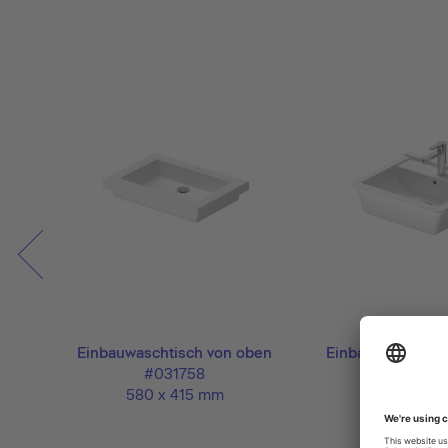
Einbauwaschtisch von oben
Einbauwaschtisc
#031758
#03025
580 x 415 mm
560 x 46