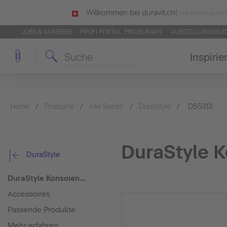
Willkommen bei duravit.ch!
Wir haben autom
JOBS & KARRIERE
PROFI PORTAL: PRO.DURAVIT
AUSSTELLUNGSSU
Inspirie
Home
Produkte
Alle Serien
DuraStyle
DS5313
DuraStyle 
DuraStyle
DuraStyle Konsolenwaschtischunterbau wandhängend
Accessoires
Passende Produkte
Mehr erfahren