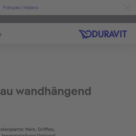
Français
|
Italiano
e
rbau wandhängend
olenplatte: Nein, Grifflos,
 Inneneinteilung Optional