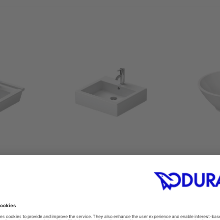
h von oben
Aufsatzbecken
Aufsat
6
#045250
5 mm
500 x 470 mm
Ø