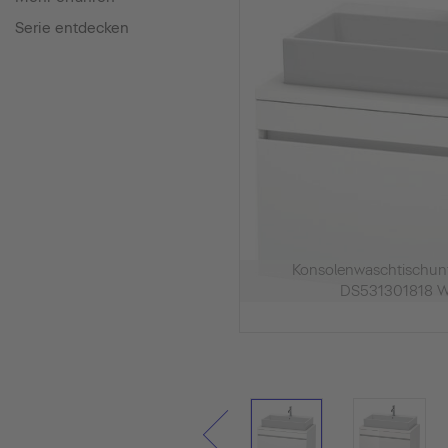
Serie entdecken
Konsolenwaschtischu
DS531301818 W