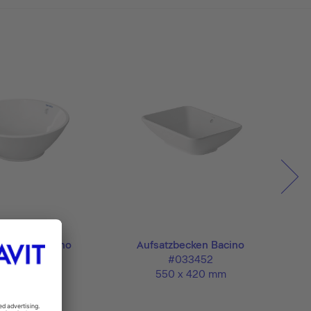
zbecken Bacino
Aufsatzbecken Bacino
#032542
#033452
 420 mm
550 x 420 mm