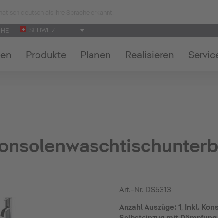
atisch deutsch als Ihre Sprache erkannt.
SCHWEIZ
CHE
ren
Produkte
Planen
Realisieren
Servic
Konsolenwaschtischunte
Art.-Nr.
DS5313
Anzahl Auszüge: 1, Inkl. Kons
Selbsteinzug mit Dämpfung,